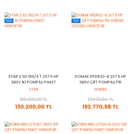
%30
%14
STAR 2 SD 160/4 T 2X7.5 HP
DOMAK KPDR32-8 2X7.5 HP
380V İKİ POMPALI PAKET
380V ÇİFT POMPALI PİK
HİDROFOR
DÖKÜM GÖVDELİ HİDROFOR
STAR
DOMAK
186.000,00 TL
224.151,84 TL
130.200,00 TL
192.770,58 TL