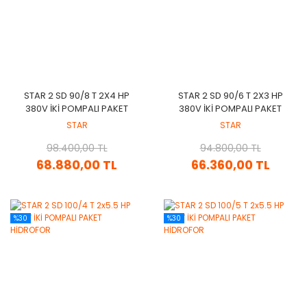
STAR 2 SD 90/8 T 2X4 HP
STAR 2 SD 90/6 T 2X3 HP
380V İKİ POMPALI PAKET
380V İKİ POMPALI PAKET
HİDROFOR
HİDROFOR
STAR
STAR
98.400,00 TL
94.800,00 TL
68.880,00 TL
66.360,00 TL
%30
%30