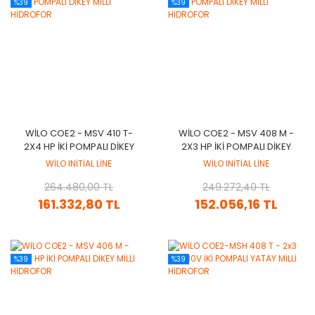
%39
%39
WİLO COE2 - MSV 410 T-
WİLO COE2 - MSV 408 M -
2X4 HP İKİ POMPALI DİKEY
2X3 HP İKİ POMPALI DİKEY
MİLLİ HİDROFOR
MİLLİ HİDROFOR
WİLO INİTİAL LİNE
WİLO INİTİAL LİNE
264.480,00 TL
249.272,40 TL
161.332,80 TL
152.056,16 TL
%39
%39