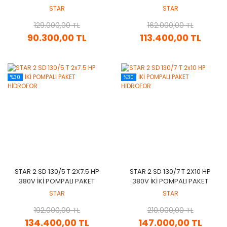
HİDROFOR
HİDROFOR
STAR
STAR
129.000,00 TL
162.000,00 TL
90.300,00 TL
113.400,00 TL
%30
%30
STAR 2 SD 130/5 T 2X7.5 HP
STAR 2 SD 130/7 T 2X10 HP
380V İKİ POMPALI PAKET
380V İKİ POMPALI PAKET
HİDROFOR
HİDROFOR
STAR
STAR
192.000,00 TL
210.000,00 TL
134.400,00 TL
147.000,00 TL