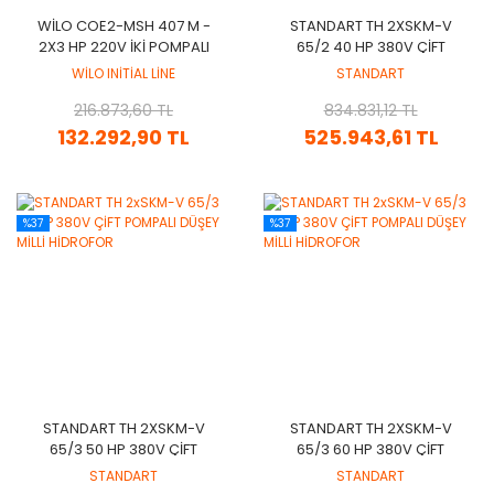
WİLO COE2-MSH 407 M -
STANDART TH 2XSKM-V
2X3 HP 220V İKİ POMPALI
65/2 40 HP 380V ÇİFT
YATAY MİLLİ HİDROFOR
POMPALI DÜŞEY MİLLİ
WİLO INİTİAL LİNE
STANDART
HİDROFOR
216.873,60 TL
834.831,12 TL
132.292,90 TL
525.943,61 TL
%37
%37
STANDART TH 2XSKM-V
STANDART TH 2XSKM-V
65/3 50 HP 380V ÇİFT
65/3 60 HP 380V ÇİFT
POMPALI DÜŞEY MİLLİ
POMPALI DÜŞEY MİLLİ
STANDART
STANDART
HİDROFOR
HİDROFOR