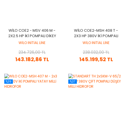
WİLO COE2 - MSV 406 M -
WİLO COE2-MSH 408 T -
2X2.5 HP İKİ POMPALI DİKEY
2X3 HP 380V İKİ POMPALI
MİLLİ HİDROFOR
YATAY MİLLİ HİDROFOR
WİLO INİTİAL LİNE
WİLO INİTİAL LİNE
234.726,00 TL
238.032,00 TL
143.182,86 TL
145.199,52 TL
%39
%37