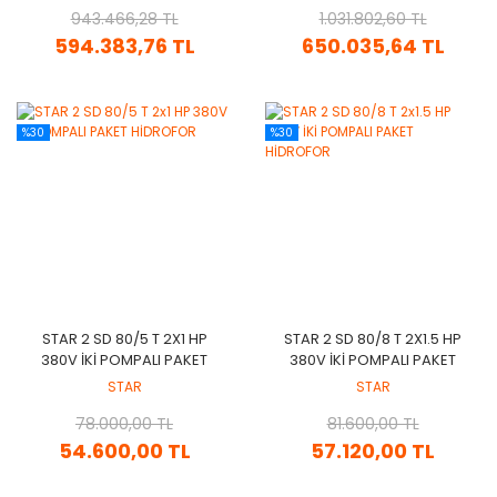
943.466,28 TL
1.031.802,60 TL
594.383,76 TL
650.035,64 TL
%30
%30
STAR 2 SD 80/5 T 2X1 HP
STAR 2 SD 80/8 T 2X1.5 HP
380V İKİ POMPALI PAKET
380V İKİ POMPALI PAKET
HİDROFOR
HİDROFOR
STAR
STAR
78.000,00 TL
81.600,00 TL
54.600,00 TL
57.120,00 TL