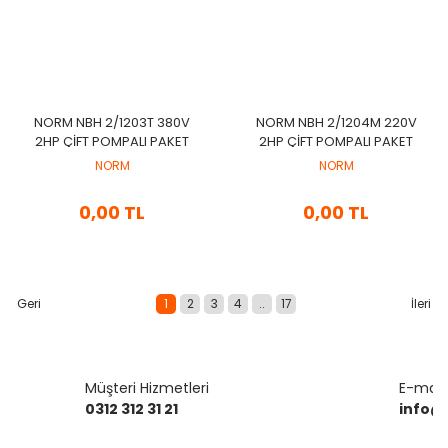
NORM NBH 2/1203T 380V
NORM NBH 2/1204M 220V
2HP ÇIFT POMPALI PAKET
2HP ÇIFT POMPALI PAKET
HIDROFOR
HIDROFOR
NORM
NORM
0,00 TL
0,00 TL
1
2
3
4
..
17
Müşteri Hizmetleri
E-mail 
0312 312 31 21
info@