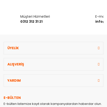
Müşteri Hizmetleri
E-mail 
0312 312 31 21
info@
ÜYELİK
ALIŞVERİŞ
YARDIM
E-BÜLTEN
E-bülten listemize kayıt olarak kampanyalardan haberdar olun.