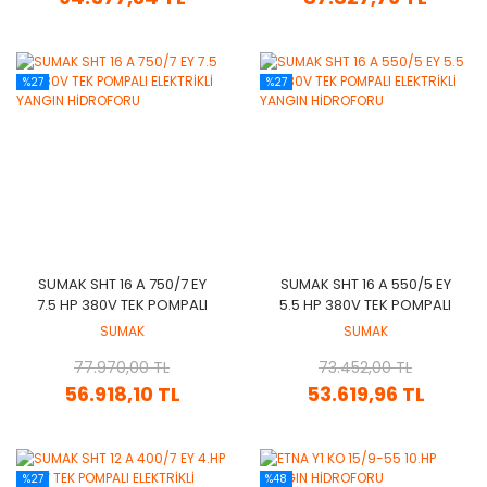
%27
%27
SUMAK SHT 16 A 750/7 EY
SUMAK SHT 16 A 550/5 EY
7.5 HP 380V TEK POMPALI
5.5 HP 380V TEK POMPALI
ELEKTRİKLİ YANGIN
ELEKTRİKLİ YANGIN
SUMAK
SUMAK
HİDROFORU
HİDROFORU
77.970,00 TL
73.452,00 TL
56.918,10 TL
53.619,96 TL
%27
%48