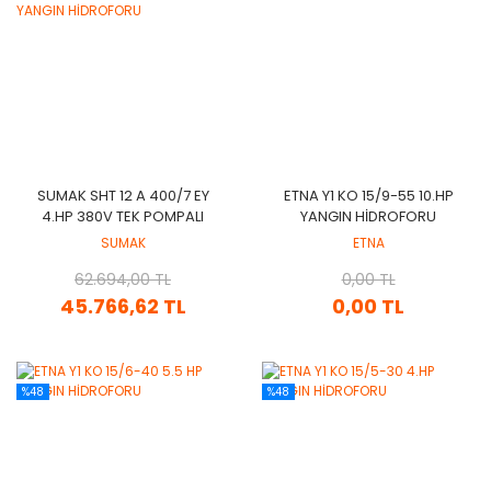
SUMAK SHT 12 A 400/7 EY
ETNA Y1 KO 15/9-55 10.HP
4.HP 380V TEK POMPALI
YANGIN HİDROFORU
ELEKTRİKLİ YANGIN
SUMAK
ETNA
HİDROFORU
62.694,00 TL
0,00 TL
45.766,62 TL
0,00 TL
%48
%48