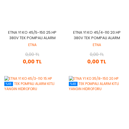
ETNA Y1 KO 45/5-150 25.HP
ETNA Y1 KO 45/4-110 20.HP
380V TEK POMPALI ALARM
380V TEK POMPALI ALARM
KİTLİ YANGIN HİDROFORU
KİTLİ YANGIN HİDROFORU
ETNA
ETNA
0,00 TL
0,00 TL
0,00 TL
0,00 TL
%48
%48