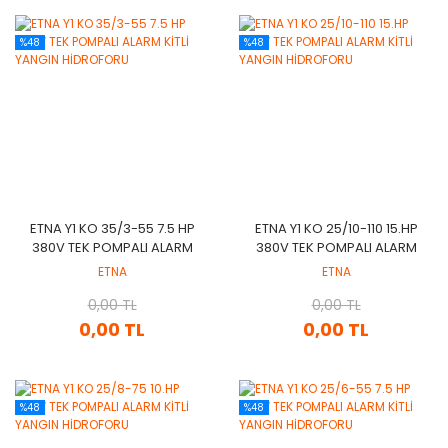
%48
%48
ETNA Y1 KO 35/3-55 7.5 HP
ETNA Y1 KO 25/10-110 15.HP
380V TEK POMPALI ALARM
380V TEK POMPALI ALARM
KİTLİ YANGIN HİDROFORU
KİTLİ YANGIN HİDROFORU
ETNA
ETNA
0,00 TL
0,00 TL
0,00 TL
0,00 TL
%48
%48