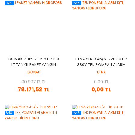
%14
%48
DOMAK 214Y-7 - 5.5 HP 100
ETNA Y1 KO 45/6-220 30.HP
LT TANKLI PAKET YANGIN
380V TEK POMPALI ALARM
HİDROFORU
KİTLİ YANGIN HİDROFORU
DOMAK
ETNA
90.897,12 TL
0,00 TL
78.171,52 TL
0,00 TL
%48
%48