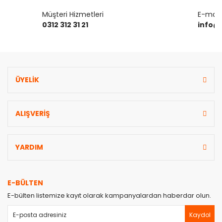
Müşteri Hizmetleri
E-mail 
0312 312 31 21
info@
ÜYELİK
ALIŞVERİŞ
YARDIM
E-BÜLTEN
E-bülten listemize kayıt olarak kampanyalardan haberdar olun.
Kaydol