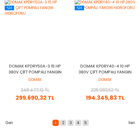
%14
%14
DOMAK KPDRY50A-3 15 HP
DOMAK KPDRY40-4 10 HP
380V ÇİFT POMPALI YANGIN
380V ÇİFT POMPALI YANGIN
HİDROFORU
HİDROFORU
DOMAK
DOMAK
348.477,12 TL
225.983,52 TL
299.690,32 TL
194.345,83 TL
1
2
3
4
5