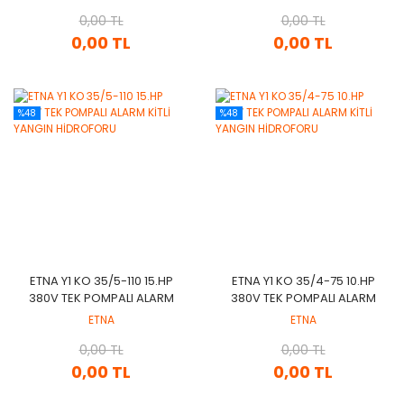
0,00 TL
0,00 TL
0,00 TL
0,00 TL
%48
%48
ETNA Y1 KO 35/5-110 15.HP
ETNA Y1 KO 35/4-75 10.HP
380V TEK POMPALI ALARM
380V TEK POMPALI ALARM
KİTLİ YANGIN HİDROFORU
KİTLİ YANGIN HİDROFORU
ETNA
ETNA
0,00 TL
0,00 TL
0,00 TL
0,00 TL