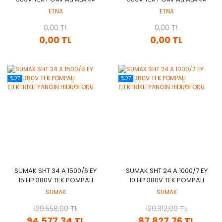
KİTLİ YANGIN HİDROFORU
KİTLİ YANGIN HİDROFORU
ETNA
ETNA
0,00 TL
0,00 TL
0,00 TL
0,00 TL
%27
%27
SUMAK SHT 34 A 1500/6 EY
SUMAK SHT 24 A 1000/7 EY
15.HP 380V TEK POMPALI
10.HP 380V TEK POMPALI
ELEKTRİKLİ YANGIN
ELEKTRİKLİ YANGIN
SUMAK
SUMAK
HİDROFORU
HİDROFORU
129.558,00 TL
120.312,00 TL
94.577,34 TL
87.827,76 TL