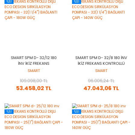
%51
%51
SMART SPM D- 32/12 180
SMART SPM D- 32/8 180 INV
INV IKIZ FREKANS
IKIZ FREKANS KONTROLLÜ
KONTROLLÜ DİŞLİ ECO
DİŞLİ ECO DESIGN
SMART
SMART
DESIGN SİRKÜLASYON
SİRKÜLASYON POMPASI -
POMPASI - 32(1 1/4'')
109.098,00 TL
32(1 1/4'') BAĞLANTI ÇAPI -
96.006,24 TL
BAĞLANTI ÇAPI - 180W GÜÇ
140W GÜÇ
53.458,02 TL
47.043,06 TL
%51
%51