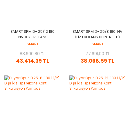
SMART SPM D- 25/12 180
SMART SPM D- 25/8 180 INV
INV IKIZ FREKANS
IKIZ FREKANS KONTROLLÜ
KONTROLLÜ DİŞLİ ECO
DİŞLİ ECO DESIGN
SMART
SMART
DESIGN SİRKÜLASYON
SİRKÜLASYON POMPASI -
POMPASI - 25(1'') BAĞLANTI
88.600,80 TL
25(1'') BAĞLANTI ÇAPI -
77.691,00 TL
ÇAPI - 180W GÜÇ
140W GÜÇ
43.414,39 TL
38.068,59 TL