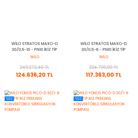
WİLO STRATOS MAXO-D
WİLO STRATOS MAXO-D
30/0,5-10 - PN10 İKİZ TİP
30/0,5-6 - PN10 İKİZ TİP
AKILLI FREKANS
AKILLI FREKANS
WİLO
WİLO
KONVERTÖRLÜ
KONVERTÖRLÜ
SİRKÜLASYON POMPASI
249.272,40 TL
SİRKÜLASYON POMPASI
234.726,00 TL
124.636,20 TL
117.363,00 TL
%50
%50