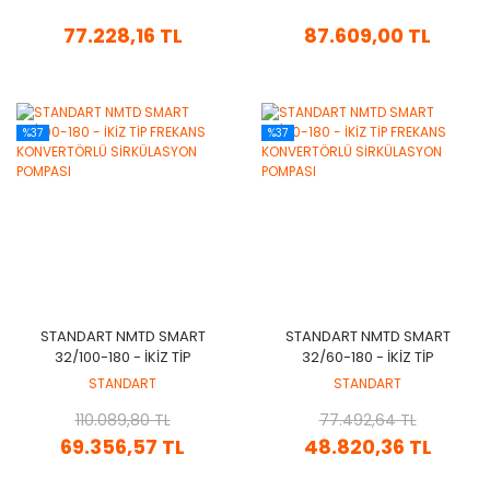
77.228,16 TL
87.609,00 TL
%37
%37
STANDART NMTD SMART
STANDART NMTD SMART
32/100-180 - İKİZ TİP
32/60-180 - İKİZ TİP
FREKANS KONVERTÖRLÜ
FREKANS KONVERTÖRLÜ
STANDART
STANDART
SİRKÜLASYON POMPASI
SİRKÜLASYON POMPASI
110.089,80 TL
77.492,64 TL
69.356,57 TL
48.820,36 TL