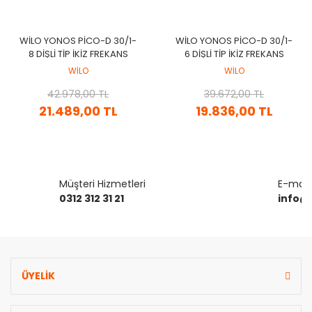
WİLO YONOS PİCO-D 30/1-
WİLO YONOS PİCO-D 30/1-
8 DİŞLİ TİP İKİZ FREKANS
6 DİŞLİ TİP İKİZ FREKANS
KONVERTÖRLÜ
KONVERTÖRLÜ
WİLO
WİLO
SİRKÜLASYON POMPASI
SİRKÜLASYON POMPASI
42.978,00 TL
39.672,00 TL
21.489,00 TL
19.836,00 TL
Müşteri Hizmetleri
E-mail 
0312 312 31 21
info@
ÜYELİK