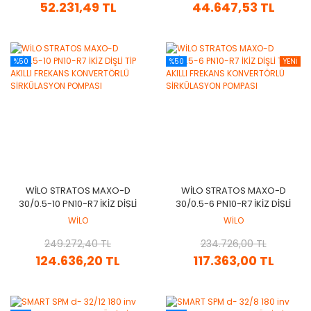
52.231,49 TL
44.647,53 TL
%50
%50
YENİ
WİLO STRATOS MAXO-D
WİLO STRATOS MAXO-D
30/0.5-10 PN10-R7 İKİZ DİŞLİ
30/0.5-6 PN10-R7 İKİZ DİŞLİ
TİP AKILLI FREKANS
TİP AKILLI FREKANS
WİLO
WİLO
KONVERTÖRLÜ
KONVERTÖRLÜ
SİRKÜLASYON POMPASI
249.272,40 TL
SİRKÜLASYON POMPASI
234.726,00 TL
124.636,20 TL
117.363,00 TL