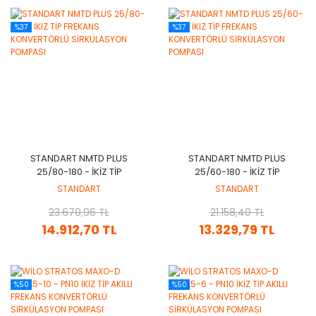
%37
%37
STANDART NMTD PLUS
STANDART NMTD PLUS
25/80-180 - İKİZ TİP
25/60-180 - İKİZ TİP
FREKANS KONVERTÖRLÜ
FREKANS KONVERTÖRLÜ
STANDART
STANDART
SİRKÜLASYON POMPASI
SİRKÜLASYON POMPASI
23.670,96 TL
21.158,40 TL
14.912,70 TL
13.329,79 TL
%50
%50