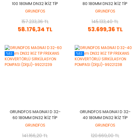
100 180MM DN32 İKİZ TİP
80 180MM DN32 İKİZ TİP
FREKANS KONVERTÖRLÜ
FREKANS KONVERTÖRLÜ
GRUNDFOS
GRUNDFOS
SİRKÜLASYON POMPASI
SİRKÜLASYON POMPASI
(DİŞLİ)-99221241
157.233,36 TL
(DİŞLİ)-99221240
145.133,40 TL
58.176,34 TL
53.699,36 TL
%63
%63
GRUNDFOS MAGNA1 D 32-
GRUNDFOS MAGNA1 D 32-
60 180MM DN32 İKİZ TİP
40 180MM DN32 İKİZ TİP
FREKANS KONVERTÖRLÜ
FREKANS KONVERTÖRLÜ
GRUNDFOS
GRUNDFOS
SİRKÜLASYON POMPASI
SİRKÜLASYON POMPASI
(DİŞLİ)-99221239
141.166,20 TL
(DİŞLİ)-99221238
120.669,00 TL