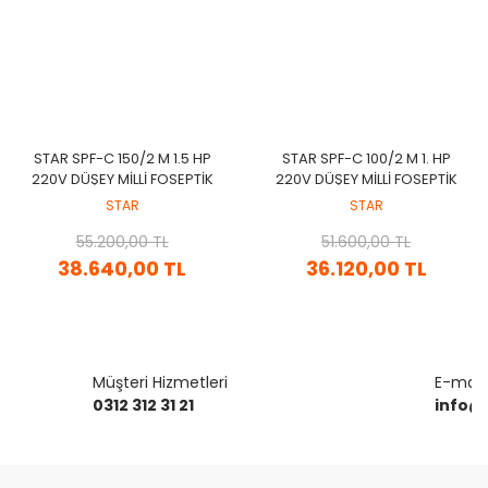
STAR SPF-C 150/2 M 1.5 HP
STAR SPF-C 100/2 M 1. HP
220V DÜŞEY MİLLİ FOSEPTİK
220V DÜŞEY MİLLİ FOSEPTİK
POMPA
POMPA
STAR
STAR
55.200,00 TL
51.600,00 TL
38.640,00 TL
36.120,00 TL
Müşteri Hizmetleri
E-mail 
0312 312 31 21
info@