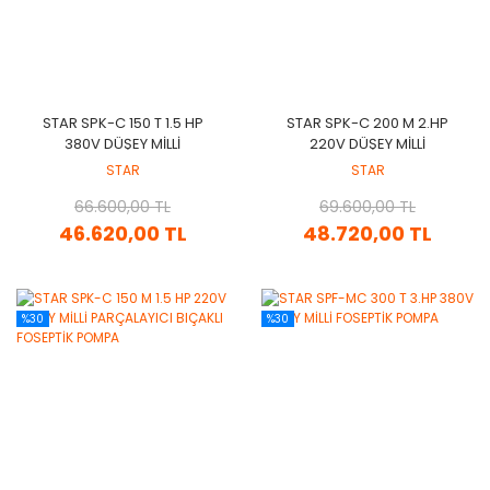
STAR SPK-C 150 T 1.5 HP
STAR SPK-C 200 M 2.HP
380V DÜŞEY MİLLİ
220V DÜŞEY MİLLİ
PARÇALAYICI BIÇAKLI
PARÇALAYICI BIÇAKLI
STAR
STAR
FOSEPTİK POMPA
FOSEPTİK POMPA
66.600,00 TL
69.600,00 TL
46.620,00 TL
48.720,00 TL
%30
%30