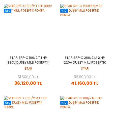
%30
%30
STAR SPF-C 100/2 T 1.HP
STAR SPF-C 200/2 M 2.HP
380V DÜŞEY MİLLİ FOSEPTİK
220V DÜŞEY MİLLİ FOSEPTİK
POMPA
POMPA
STAR
STAR
51.600,00 TL
58.800,00 TL
36.120,00 TL
41.160,00 TL
%30
%30