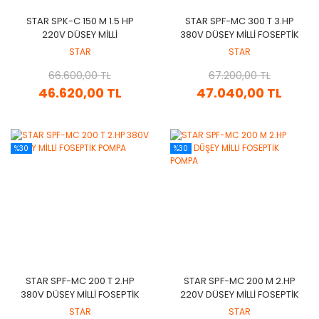
STAR SPK-C 150 M 1.5 HP
STAR SPF-MC 300 T 3.HP
220V DÜŞEY MİLLİ
380V DÜŞEY MİLLİ FOSEPTİK
PARÇALAYICI BIÇAKLI
POMPA
STAR
STAR
FOSEPTİK POMPA
66.600,00 TL
67.200,00 TL
46.620,00 TL
47.040,00 TL
%30
%30
STAR SPF-MC 200 T 2.HP
STAR SPF-MC 200 M 2.HP
380V DÜŞEY MİLLİ FOSEPTİK
220V DÜŞEY MİLLİ FOSEPTİK
POMPA
POMPA
STAR
STAR