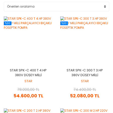
%30
%30
STAR SPK-C 400 T 4.HP
STAR SPK-C 300 T 3.HP
380V DÜŞEY MİLLİ
380V DÜŞEY MİLLİ
PARÇALAYICI BIÇAKLI
PARÇALAYICI BIÇAKLI
STAR
STAR
FOSEPTİK POMPA
FOSEPTİK POMPA
78.000,00 TL
74.400,00 TL
54.600,00 TL
52.080,00 TL