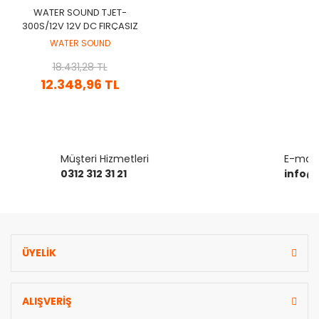
WATER SOUND TJET-
300S/12V 12V DC FIRÇASIZ
JET POMPA
WATER SOUND
18.431,28 TL
12.348,96 TL
Müşteri Hizmetleri
E-mail 
0312 312 31 21
info@
ÜYELİK
ALIŞVERİŞ