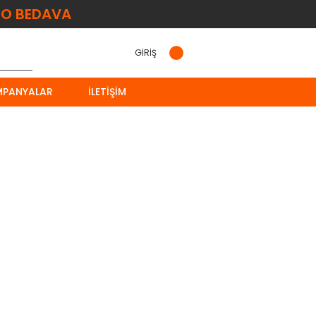
O BEDAVA
GİRİŞ
MPANYALAR
İLETIŞIM