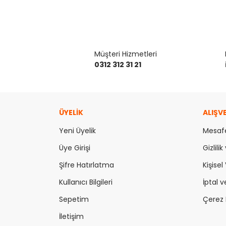
Müşteri Hizmetleri
0312 312 31 21
ÜYELİK
ALIŞV
Yeni Üyelik
Mesafe
Üye Girişi
Gizlili
Şifre Hatırlatma
Kişisel 
Kullanıcı Bilgileri
İptal v
Sepetim
Çerez P
İletişim