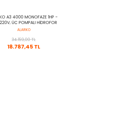
KO A3 4000 MONOFAZE 1HP -
 220V, ÜÇ POMPALI HİDROFOR
DİJİTAL KONTROL PANOSU
ALARKO
(ELEKTRONİK)
34.159,00 TL
18.787,45 TL