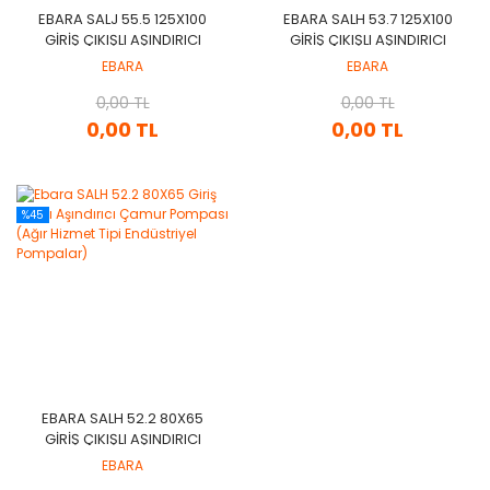
EBARA SALJ 55.5 125X100
EBARA SALH 53.7 125X100
GIRIŞ ÇIKIŞLI AŞINDIRICI
GIRIŞ ÇIKIŞLI AŞINDIRICI
ÇAMUR POMPASI (AĞIR
ÇAMUR POMPASI (AĞIR
EBARA
EBARA
HIZMET TIPI ENDÜSTRIYEL
HIZMET TIPI ENDÜSTRIYEL
POMPALAR)
0,00 TL
POMPALAR)
0,00 TL
0,00 TL
0,00 TL
%45
EBARA SALH 52.2 80X65
GIRIŞ ÇIKIŞLI AŞINDIRICI
ÇAMUR POMPASI (AĞIR
EBARA
HIZMET TIPI ENDÜSTRIYEL