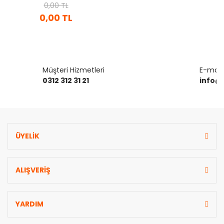
POMPALAR)
0,00 TL
0,00 TL
Müşteri Hizmetleri
E-mail 
0312 312 31 21
info@
ÜYELİK
ALIŞVERİŞ
YARDIM