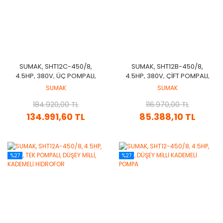
SUMAK, SHT12C-450/8,
SUMAK, SHT12B-450/8,
4.5HP, 380V, ÜÇ POMPALI,
4.5HP, 380V, ÇİFT POMPALI,
DÜŞEY MİLLİ, KADEMELİ
DÜŞEY MİLLİ, KADEMELİ
SUMAK
SUMAK
HİDROFOR
HİDROFOR
184.920,00 TL
116.970,00 TL
134.991,60 TL
85.388,10 TL
%27
%27