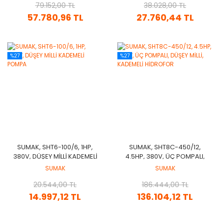
79.152,00 TL
38.028,00 TL
57.780,96 TL
27.760,44 TL
%27
%27
SUMAK, SHT6-100/6, 1HP,
SUMAK, SHT8C-450/12,
380V, DÜŞEY MİLLİ KADEMELİ
4.5HP, 380V, ÜÇ POMPALI,
POMPA
DÜŞEY MİLLİ, KADEMELİ
SUMAK
SUMAK
HİDROFOR
20.544,00 TL
186.444,00 TL
14.997,12 TL
136.104,12 TL