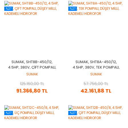
%27
%27
SUMAK, SHT8B-450/12,
SUMAK, SHT8A-450/12,
4.5HP, 380V, ÇİFT POMPALI,
4.5HP, 380V, TEK POMPALI,
DÜŞEY MİLLİ, KADEMELİ
DÜŞEY MİLLİ, KADEMELİ
SUMAK
SUMAK
HİDROFOR
HİDROFOR
125.160,00 TL
57.756,00 TL
91.366,80 TL
42.161,88 TL
%27
%27