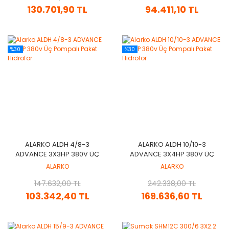
130.701,90 TL
94.411,10 TL
%30
%30
ALARKO ALDH 4/8-3
ALARKO ALDH 10/10-3
ADVANCE 3X3HP 380V ÜÇ
ADVANCE 3X4HP 380V ÜÇ
POMPALI PAKET HIDROFOR
POMPALI PAKET HIDROFOR
ALARKO
ALARKO
147.632,00 TL
242.338,00 TL
103.342,40 TL
169.636,60 TL