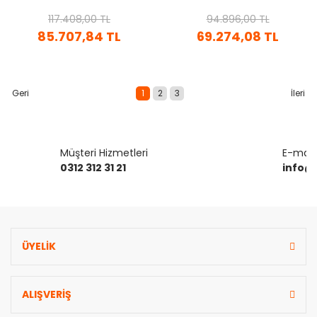
KADEMELI HIDROFOR
HIDROFOR
117.408,00 TL
94.896,00 TL
85.707,84 TL
69.274,08 TL
1
2
3
Müşteri Hizmetleri
E-mail 
0312 312 31 21
info@
ÜYELİK
ALIŞVERİŞ