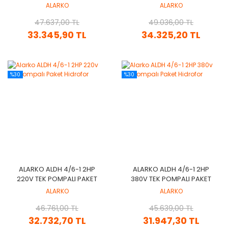
HIDROFOR
HIDROFOR
ALARKO
ALARKO
47.637,00 TL
49.036,00 TL
33.345,90 TL
34.325,20 TL
%30
%30
ALARKO ALDH 4/6-1 2HP
ALARKO ALDH 4/6-1 2HP
220V TEK POMPALI PAKET
380V TEK POMPALI PAKET
HIDROFOR
HIDROFOR
ALARKO
ALARKO
46.761,00 TL
45.639,00 TL
32.732,70 TL
31.947,30 TL