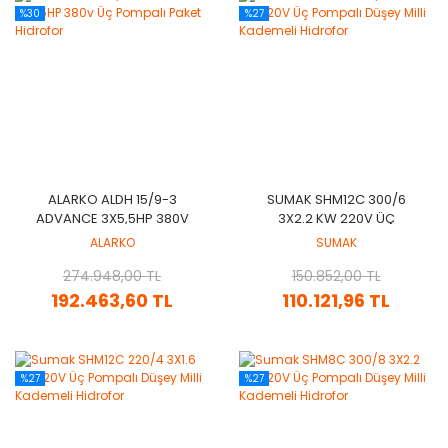
%30
%27
ALARKO ALDH 15/9-3
SUMAK SHM12C 300/6
ADVANCE 3X5,5HP 380V
3X2.2 KW 220V ÜÇ
ÜÇ POMPALI PAKET
POMPALI DÜŞEY MILLI
ALARKO
SUMAK
HIDROFOR
KADEMELI HIDROFOR
274.948,00 TL
150.852,00 TL
192.463,60 TL
110.121,96 TL
%27
%27