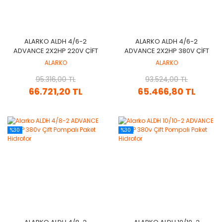
ALARKO ALDH 4/6-2
ALARKO ALDH 4/6-2
ADVANCE 2X2HP 220V ÇIFT
ADVANCE 2X2HP 380V ÇIFT
POMPALI PAKET HIDROFOR
POMPALI PAKET HIDROFOR
ALARKO
ALARKO
95.316,00 TL
93.524,00 TL
66.721,20 TL
65.466,80 TL
%30
%30