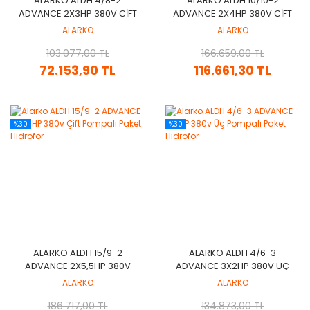
ALARKO ALDH 4/8-2
ALARKO ALDH 10/10-2
ADVANCE 2X3HP 380V ÇIFT
ADVANCE 2X4HP 380V ÇIFT
POMPALI PAKET HIDROFOR
POMPALI PAKET HIDROFOR
ALARKO
ALARKO
103.077,00 TL
166.659,00 TL
72.153,90 TL
116.661,30 TL
%30
%30
ALARKO ALDH 15/9-2
ALARKO ALDH 4/6-3
ADVANCE 2X5,5HP 380V
ADVANCE 3X2HP 380V ÜÇ
ÇIFT POMPALI PAKET
POMPALI PAKET HIDROFOR
ALARKO
ALARKO
HIDROFOR
186.717,00 TL
134.873,00 TL