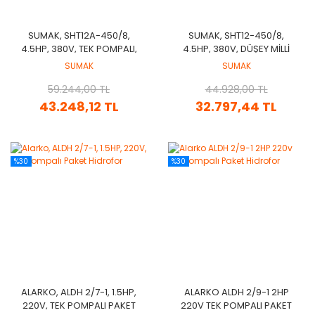
SUMAK, SHT12A-450/8,
SUMAK, SHT12-450/8,
4.5HP, 380V, TEK POMPALI,
4.5HP, 380V, DÜŞEY MİLLİ
DÜŞEY MİLLİ, KADEMELİ
KADEMELİ POMPA
SUMAK
SUMAK
HİDROFOR
59.244,00 TL
44.928,00 TL
43.248,12 TL
32.797,44 TL
%30
%30
ALARKO, ALDH 2/7-1, 1.5HP,
ALARKO ALDH 2/9-1 2HP
220V, TEK POMPALI PAKET
220V TEK POMPALI PAKET