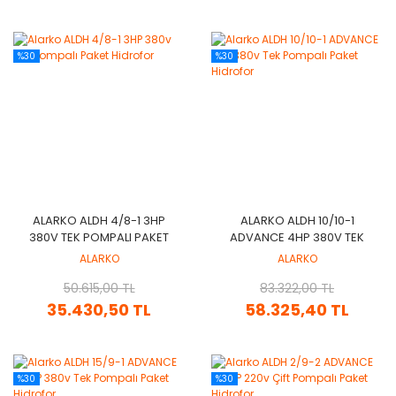
%30
%30
ALARKO ALDH 4/8-1 3HP
ALARKO ALDH 10/10-1
380V TEK POMPALI PAKET
ADVANCE 4HP 380V TEK
HIDROFOR
POMPALI PAKET HIDROFOR
ALARKO
ALARKO
50.615,00 TL
83.322,00 TL
35.430,50 TL
58.325,40 TL
%30
%30