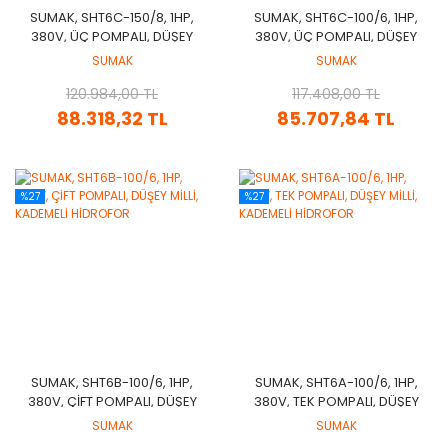
SUMAK, SHT6C-150/8, 1HP,
SUMAK, SHT6C-100/6, 1HP,
380V, ÜÇ POMPALI, DÜŞEY
380V, ÜÇ POMPALI, DÜŞEY
MİLLİ, KADEMELİ HİDROFOR
MİLLİ, KADEMELİ HİDROFOR
SUMAK
SUMAK
120.984,00 TL
117.408,00 TL
88.318,32 TL
85.707,84 TL
%27
%27
SUMAK, SHT6B-100/6, 1HP,
SUMAK, SHT6A-100/6, 1HP,
380V, ÇİFT POMPALI, DÜŞEY
380V, TEK POMPALI, DÜŞEY
MİLLİ, KADEMELİ HİDROFOR
MİLLİ, KADEMELİ HİDROFOR
SUMAK
SUMAK