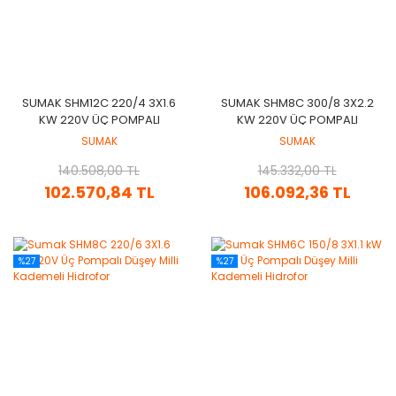
SUMAK SHM12C 220/4 3X1.6
SUMAK SHM8C 300/8 3X2.2
KW 220V ÜÇ POMPALI
KW 220V ÜÇ POMPALI
DÜŞEY MILLI KADEMELI
DÜŞEY MILLI KADEMELI
SUMAK
SUMAK
HIDROFOR
HIDROFOR
140.508,00 TL
145.332,00 TL
102.570,84 TL
106.092,36 TL
%27
%27