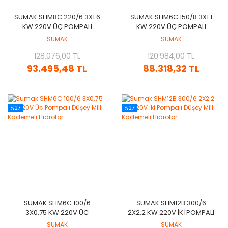
SUMAK SHM8C 220/6 3X1.6
SUMAK SHM6C 150/8 3X1.1
KW 220V ÜÇ POMPALI
KW 220V ÜÇ POMPALI
DÜŞEY MILLI KADEMELI
DÜŞEY MILLI KADEMELI
SUMAK
SUMAK
HIDROFOR
HIDROFOR
128.076,00 TL
120.984,00 TL
93.495,48 TL
88.318,32 TL
%27
%27
SUMAK SHM6C 100/6
SUMAK SHM12B 300/6
3X0.75 KW 220V ÜÇ
2X2.2 KW 220V İKI POMPALI
POMPALI DÜŞEY MILLI
DÜŞEY MILLI KADEMELI
SUMAK
SUMAK