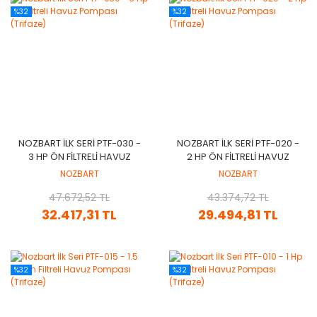
%32
%32
NOZBART İLK SERI PTF-030 -
NOZBART İLK SERI PTF-020 -
3 HP ÖN FILTRELI HAVUZ
2 HP ÖN FILTRELI HAVUZ
POMPASI (TRIFAZE)
POMPASI (TRIFAZE)
NOZBART
NOZBART
47.672,52 TL
43.374,72 TL
32.417,31 TL
29.494,81 TL
%32
%32