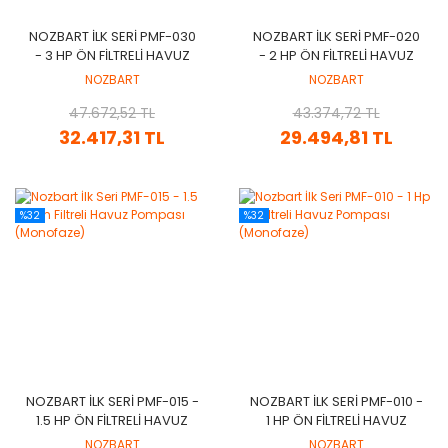
NOZBART İLK SERI PMF-030
NOZBART İLK SERI PMF-020
- 3 HP ÖN FILTRELI HAVUZ
- 2 HP ÖN FILTRELI HAVUZ
POMPASI (MONOFAZE)
POMPASI (MONOFAZE)
NOZBART
NOZBART
47.672,52 TL
43.374,72 TL
32.417,31 TL
29.494,81 TL
%32
%32
NOZBART İLK SERI PMF-015 -
NOZBART İLK SERI PMF-010 -
1.5 HP ÖN FILTRELI HAVUZ
1 HP ÖN FILTRELI HAVUZ
POMPASI (MONOFAZE)
POMPASI (MONOFAZE)
NOZBART
NOZBART