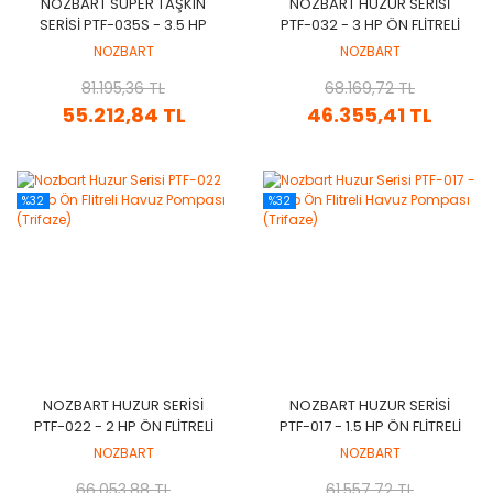
NOZBART SÜPER TAŞKIN
NOZBART HUZUR SERISI
SERISI PTF-035S - 3.5 HP
PTF-032 - 3 HP ÖN FLITRELI
ÖN FLITRELI HAVUZ
HAVUZ POMPASI (TRIFAZE)
NOZBART
NOZBART
POMPASI
81.195,36 TL
68.169,72 TL
55.212,84 TL
46.355,41 TL
%32
%32
NOZBART HUZUR SERISI
NOZBART HUZUR SERISI
PTF-022 - 2 HP ÖN FLITRELI
PTF-017 - 1.5 HP ÖN FLITRELI
HAVUZ POMPASI (TRIFAZE)
HAVUZ POMPASI (TRIFAZE)
NOZBART
NOZBART
66.053,88 TL
61.557,72 TL