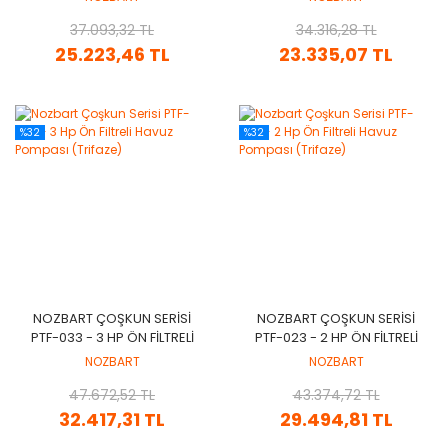
37.093,32 TL
34.316,28 TL
25.223,46 TL
23.335,07 TL
%32
%32
NOZBART ÇOŞKUN SERISI
NOZBART ÇOŞKUN SERISI
PTF-033 - 3 HP ÖN FILTRELI
PTF-023 - 2 HP ÖN FILTRELI
HAVUZ POMPASI (TRIFAZE)
HAVUZ POMPASI (TRIFAZE)
NOZBART
NOZBART
47.672,52 TL
43.374,72 TL
32.417,31 TL
29.494,81 TL