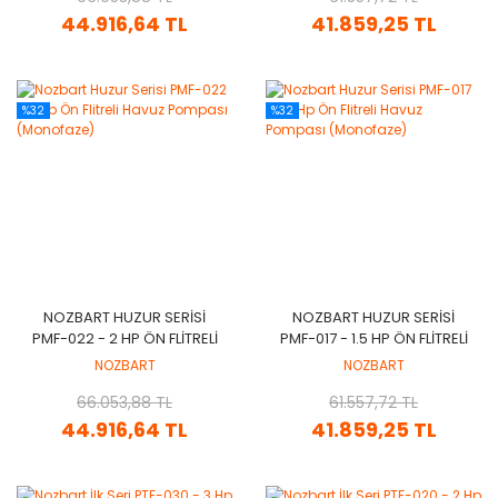
44.916,64 TL
41.859,25 TL
%32
%32
NOZBART HUZUR SERISI
NOZBART HUZUR SERISI
PMF-022 - 2 HP ÖN FLITRELI
PMF-017 - 1.5 HP ÖN FLITRELI
HAVUZ POMPASI
HAVUZ POMPASI
NOZBART
NOZBART
(MONOFAZE)
(MONOFAZE)
66.053,88 TL
61.557,72 TL
44.916,64 TL
41.859,25 TL