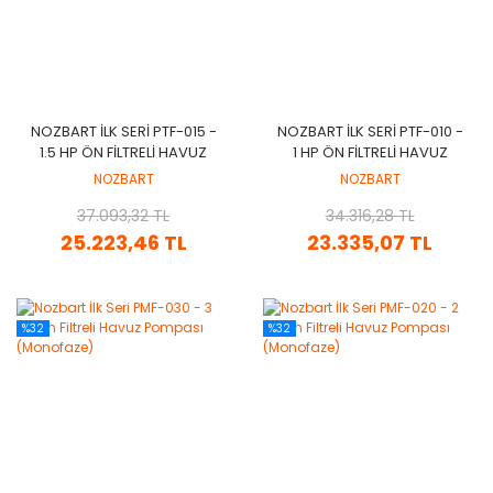
NOZBART İLK SERI PTF-015 -
NOZBART İLK SERI PTF-010 -
1.5 HP ÖN FILTRELI HAVUZ
1 HP ÖN FILTRELI HAVUZ
POMPASI (TRIFAZE)
POMPASI (TRIFAZE)
NOZBART
NOZBART
37.093,32 TL
34.316,28 TL
25.223,46 TL
23.335,07 TL
%32
%32