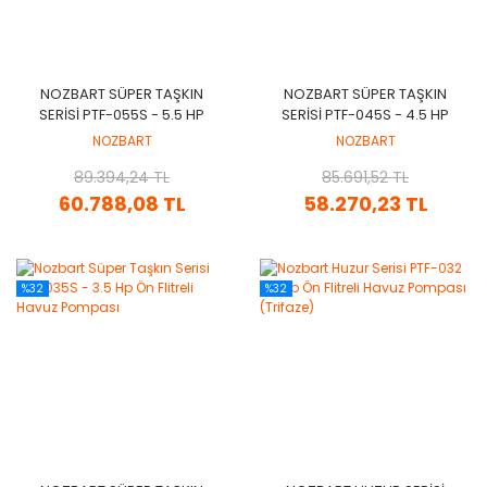
NOZBART SÜPER TAŞKIN
NOZBART SÜPER TAŞKIN
SERISI PTF-055S - 5.5 HP
SERISI PTF-045S - 4.5 HP
ÖN FLITRELI HAVUZ
ÖN FLITRELI HAVUZ
NOZBART
NOZBART
POMPASI
POMPASI
89.394,24 TL
85.691,52 TL
60.788,08 TL
58.270,23 TL
%32
%32