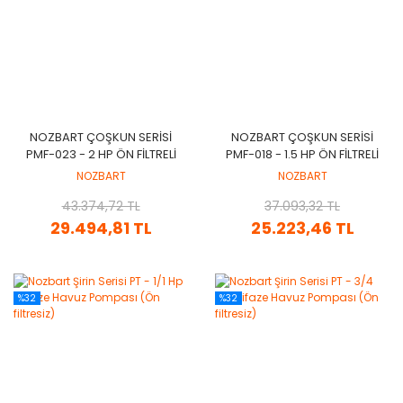
NOZBART ÇOŞKUN SERISI
NOZBART ÇOŞKUN SERISI
PMF-023 - 2 HP ÖN FILTRELI
PMF-018 - 1.5 HP ÖN FILTRELI
HAVUZ POMPASI
HAVUZ POMPASI
NOZBART
NOZBART
(MONOFAZE)
(MONOFAZE)
43.374,72 TL
37.093,32 TL
29.494,81 TL
25.223,46 TL
%32
%32