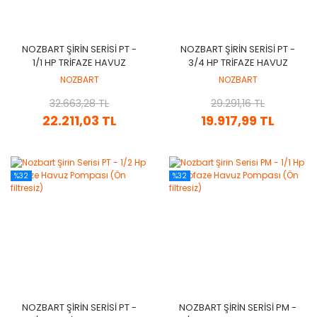
NOZBART ŞIRIN SERISI PT -
NOZBART ŞIRIN SERISI PT -
1/1 HP TRIFAZE HAVUZ
3/4 HP TRIFAZE HAVUZ
POMPASI (ÖN FILTRESIZ)
POMPASI (ÖN FILTRESIZ)
NOZBART
NOZBART
32.663,28 TL
29.291,16 TL
22.211,03 TL
19.917,99 TL
%32
%32
NOZBART ŞIRIN SERISI PT -
NOZBART ŞIRIN SERISI PM -