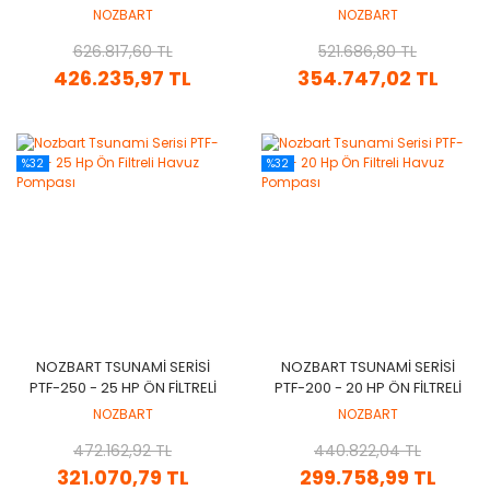
HAVUZ POMPASI
HAVUZ POMPASI
NOZBART
NOZBART
626.817,60 TL
521.686,80 TL
426.235,97 TL
354.747,02 TL
%32
%32
NOZBART TSUNAMI SERISI
NOZBART TSUNAMI SERISI
PTF-250 - 25 HP ÖN FILTRELI
PTF-200 - 20 HP ÖN FILTRELI
HAVUZ POMPASI
HAVUZ POMPASI
NOZBART
NOZBART
472.162,92 TL
440.822,04 TL
321.070,79 TL
299.758,99 TL