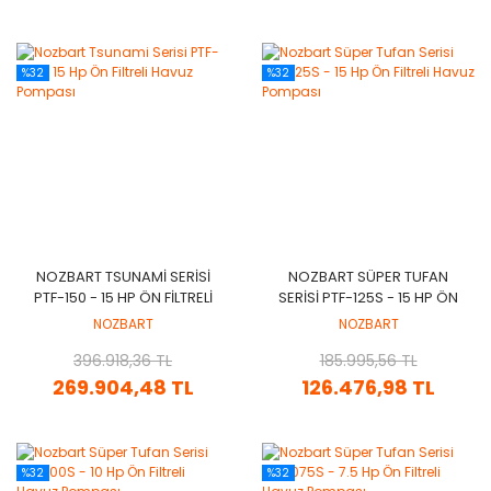
%32
%32
NOZBART TSUNAMI SERISI
NOZBART SÜPER TUFAN
PTF-150 - 15 HP ÖN FILTRELI
SERISI PTF-125S - 15 HP ÖN
HAVUZ POMPASI
FILTRELI HAVUZ POMPASI
NOZBART
NOZBART
396.918,36 TL
185.995,56 TL
269.904,48 TL
126.476,98 TL
%32
%32