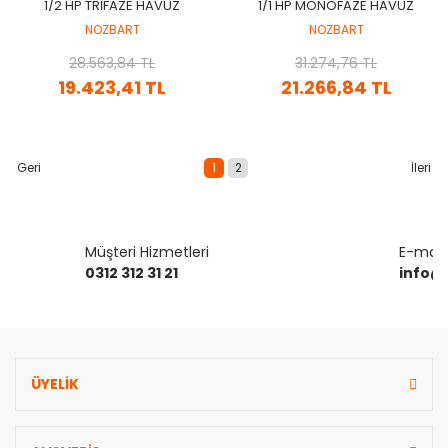
1/2 HP TRIFAZE HAVUZ
1/1 HP MONOFAZE HAVUZ
POMPASI (ÖN FILTRESIZ)
POMPASI (ÖN FILTRESIZ)
NOZBART
NOZBART
28.563,84 TL
31.274,76 TL
19.423,41 TL
21.266,84 TL
1
2
Müşteri Hizmetleri
E-mail 
0312 312 31 21
info@
ÜYELİK