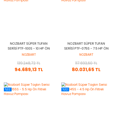
NOZBART SÜPER TUFAN
NOZBART SÜPER TUFAN
SERISI PTF-100S - 10 HP ÖN
SERISI PTF-075S - 7.5 HP ÖN
FILTRELI HAVUZ POMPASI
FILTRELI HAVUZ POMPASI
NOZBART
NOZBART
139.248,72 TL
117.693,60 TL
94.689,13 TL
80.031,65 TL
%32
%32