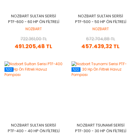
NOZBART SULTAN SERISI
NOZBART SULTAN SERISI
PTF-600 - 60 HP ÖN FILTRELI
PTF-500 - 50 HP ÖN FILTRELI
HAVUZ POMPASI
HAVUZ POMPASI
NOZBART
NOZBART
722.361,00 TL
672.704,88 TL
491.205,48 TL
457.439,32 TL
%32
%32
NOZBART SULTAN SERISI
NOZBART TSUNAMI SERISI
PTF-400 - 40 HP ÖN FILTRELI
PTF-300 - 30 HP ÖN FILTRELI