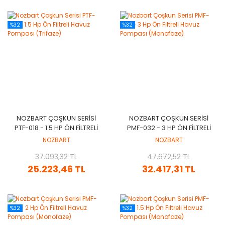
%32
%32
NOZBART ÇOŞKUN SERISI
NOZBART ÇOŞKUN SERISI
PTF-018 - 1.5 HP ÖN FILTRELI
PMF-032 - 3 HP ÖN FILTRELI
HAVUZ POMPASI (TRIFAZE)
HAVUZ POMPASI
NOZBART
NOZBART
(MONOFAZE)
37.093,32 TL
47.672,52 TL
25.223,46 TL
32.417,31 TL
%32
%32