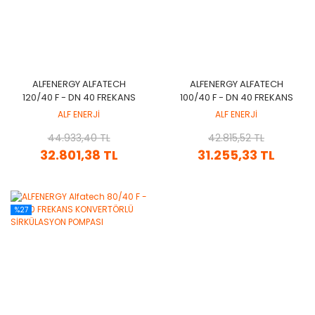
ALFENERGY ALFATECH
ALFENERGY ALFATECH
120/40 F - DN 40 FREKANS
100/40 F - DN 40 FREKANS
KONVERTÖRLÜ
KONVERTÖRLÜ
ALF ENERJİ
ALF ENERJİ
SİRKÜLASYON POMPASI
SİRKÜLASYON POMPASI
44.933,40 TL
42.815,52 TL
32.801,38 TL
31.255,33 TL
%27