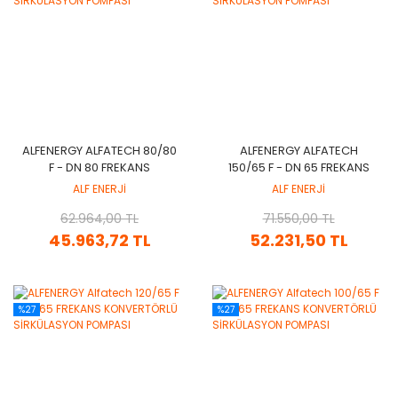
ALFENERGY ALFATECH 80/80
ALFENERGY ALFATECH
F - DN 80 FREKANS
150/65 F - DN 65 FREKANS
KONVERTÖRLÜ
KONVERTÖRLÜ
ALF ENERJİ
ALF ENERJİ
SİRKÜLASYON POMPASI
SİRKÜLASYON POMPASI
62.964,00 TL
71.550,00 TL
45.963,72 TL
52.231,50 TL
%27
%27