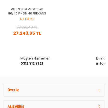
ALFENERGY ALFATECH
80/40 F - DN 40 FREKANS
KONVERTÖRLÜ
ALF ENERJİ
SİRKÜLASYON POMPASI
37.320,48 TL
27.243,95 TL
Müşteri Hizmetleri
E-mail 
0312 312 31 21
info@
ÜYELİK
ALIŞVERİŞ