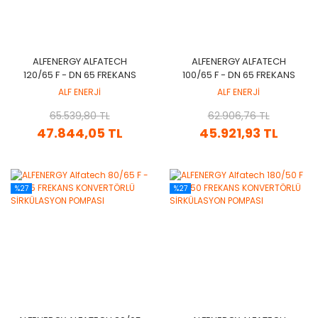
ALFENERGY ALFATECH
ALFENERGY ALFATECH
120/65 F - DN 65 FREKANS
100/65 F - DN 65 FREKANS
KONVERTÖRLÜ
KONVERTÖRLÜ
ALF ENERJİ
ALF ENERJİ
SİRKÜLASYON POMPASI
SİRKÜLASYON POMPASI
65.539,80 TL
62.906,76 TL
47.844,05 TL
45.921,93 TL
%27
%27