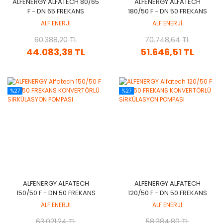
ALFENERGY ALFATECH 80/65
ALFENERGY ALFATECH
F - DN 65 FREKANS
180/50 F - DN 50 FREKANS
KONVERTÖRLÜ
KONVERTÖRLÜ
ALF ENERJİ
ALF ENERJİ
SİRKÜLASYON POMPASI
SİRKÜLASYON POMPASI
60.388,20 TL
70.748,64 TL
44.083,39 TL
51.646,51 TL
%27
%27
ALFENERGY ALFATECH
ALFENERGY ALFATECH
150/50 F - DN 50 FREKANS
120/50 F - DN 50 FREKANS
KONVERTÖRLÜ
KONVERTÖRLÜ
ALF ENERJİ
ALF ENERJİ
SİRKÜLASYON POMPASI
SİRKÜLASYON POMPASI
63.021,24 TL
58.384,80 TL