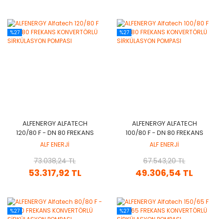
%27
%27
ALFENERGY ALFATECH
ALFENERGY ALFATECH
120/80 F - DN 80 FREKANS
100/80 F - DN 80 FREKANS
KONVERTÖRLÜ
KONVERTÖRLÜ
ALF ENERJİ
ALF ENERJİ
SİRKÜLASYON POMPASI
SİRKÜLASYON POMPASI
73.038,24 TL
67.543,20 TL
53.317,92 TL
49.306,54 TL
%27
%27