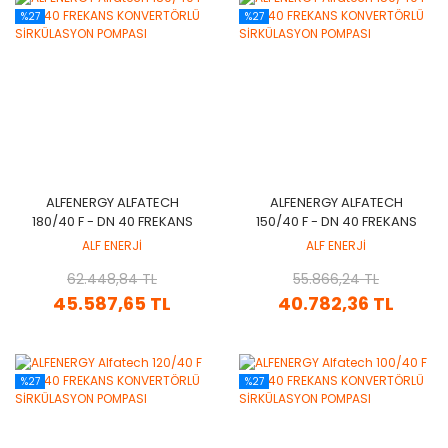
%27
%27
ALFENERGY ALFATECH
ALFENERGY ALFATECH
180/40 F - DN 40 FREKANS
150/40 F - DN 40 FREKANS
KONVERTÖRLÜ
KONVERTÖRLÜ
ALF ENERJİ
ALF ENERJİ
SİRKÜLASYON POMPASI
SİRKÜLASYON POMPASI
62.448,84 TL
55.866,24 TL
45.587,65 TL
40.782,36 TL
%27
%27