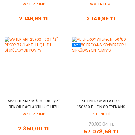
SİRKÜLASYON POMPA 180
SİRKÜLASYON POMPA 130
WATER PUMP
WATER PUMP
MM
MM
2.149,99 TL
2.149,99 TL
%27
WATER ARP 25/60-130 11/2''
ALFENERGY ALFATECH
REKOR BAĞLANTILI ÜÇ HIZLI
150/80 F - DN 80 FREKANS
SİRKÜLASYON POMPA
KONVERTÖRLÜ
WATER PUMP
ALF ENERJİ
SİRKÜLASYON POMPASI
78.189,84 TL
2.350,00 TL
57.078,58 TL