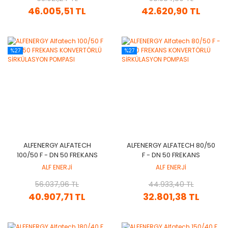
46.005,51 TL
42.620,90 TL
%27
%27
ALFENERGY ALFATECH
ALFENERGY ALFATECH 80/50
100/50 F - DN 50 FREKANS
F - DN 50 FREKANS
KONVERTÖRLÜ
KONVERTÖRLÜ
ALF ENERJİ
ALF ENERJİ
SİRKÜLASYON POMPASI
SİRKÜLASYON POMPASI
56.037,96 TL
44.933,40 TL
40.907,71 TL
32.801,38 TL