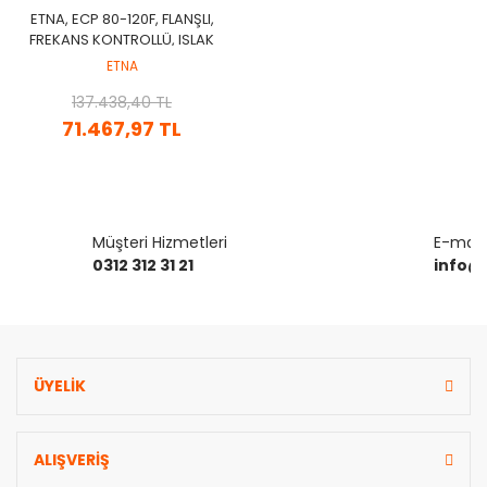
ETNA, ECP 80-120F, FLANŞLI,
FREKANS KONTROLLÜ, ISLAK
ROTORLU, SİRKÜLASYON
ETNA
POMPASI
137.438,40 TL
71.467,97 TL
Müşteri Hizmetleri
E-mail 
0312 312 31 21
info@
ÜYELİK
ALIŞVERİŞ