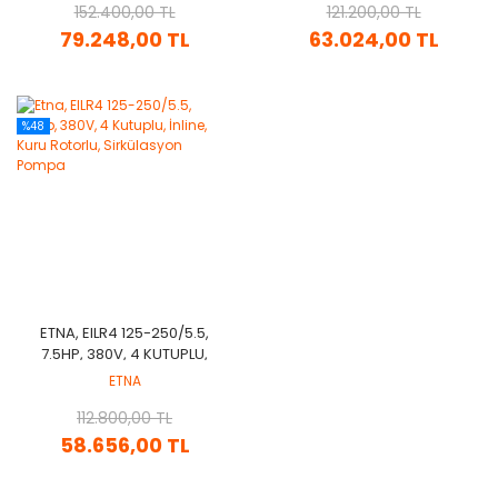
152.400,00 TL
121.200,00 TL
79.248,00 TL
63.024,00 TL
%48
ETNA, EILR4 125-250/5.5,
7.5HP, 380V, 4 KUTUPLU,
İNLINE, KURU ROTORLU,
ETNA
SIRKÜLASYON POMPA
112.800,00 TL
58.656,00 TL