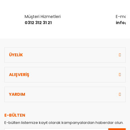
Müşteri Hizmetleri
E-mail 
0312 312 31 21
info@
ÜYELİK
ALIŞVERİŞ
YARDIM
E-BÜLTEN
E-bülten listemize kayıt olarak kampanyalardan haberdar olun.