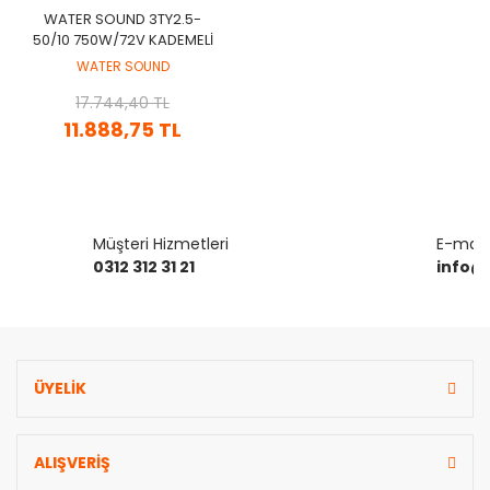
WATER SOUND 3TY2.5-
50/10 750W/72V KADEMELİ
DC SOLAR FIRÇASIZ
WATER SOUND
INVERTORLU DALGIÇ
17.744,40 TL
POMPASI
11.888,75 TL
Müşteri Hizmetleri
E-mail 
0312 312 31 21
info@
ÜYELİK
ALIŞVERİŞ