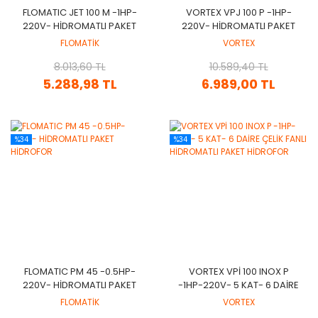
FLOMATIC JET 100 M -1HP-
VORTEX VPJ 100 P -1HP-
220V- HİDROMATLI PAKET
220V- HİDROMATLI PAKET
HİDROFOR
HİDROFOR
FLOMATİK
VORTEX
8.013,60 TL
10.589,40 TL
5.288,98 TL
6.989,00 TL
%34
%34
FLOMATIC PM 45 -0.5HP-
VORTEX VPİ 100 INOX P
220V- HİDROMATLI PAKET
-1HP-220V- 5 KAT- 6 DAİRE
HİDROFOR
ÇELİK FANLI HİDROMATLI
FLOMATİK
VORTEX
PAKET HİDROFOR