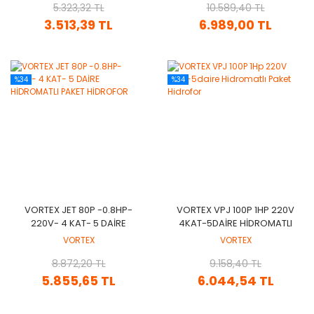
5.323,32 TL
10.589,40 TL
3.513,39 TL
6.989,00 TL
%34
%34
VORTEX JET 80P -0.8HP-
VORTEX VPJ 100P 1HP 220V
220V- 4 KAT- 5 DAİRE
4KAT-5DAIRE HIDROMATLI
HİDROMATLI PAKET
PAKET HIDROFOR
VORTEX
VORTEX
HİDROFOR
8.872,20 TL
9.158,40 TL
5.855,65 TL
6.044,54 TL