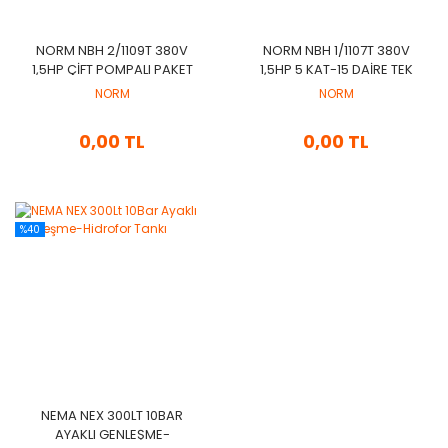
NORM NBH 2/1109T 380V
NORM NBH 1/1107T 380V
1,5HP ÇIFT POMPALI PAKET
1,5HP 5 KAT-15 DAIRE TEK
HIDROFOR
POMPALI PAKET HIDROFOR
NORM
NORM
0,00 TL
0,00 TL
%40
NEMA NEX 300LT 10BAR
AYAKLI GENLEŞME-