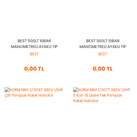
BEST 500LT 10BAR
BEST 300LT 10BAR
MANOMETRELI AYAKLI TIP
MANOMETRELI AYAKLI TIP
GENLEŞME TANKI
GENLEŞME TANKI
BEST
BEST
0,00 TL
0,00 TL