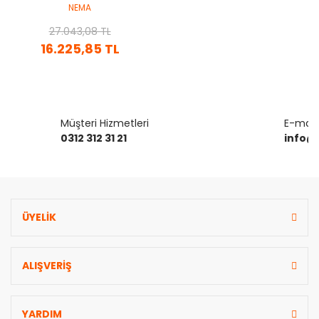
HIDROFOR TANKI
NEMA
27.043,08 TL
16.225,85 TL
Müşteri Hizmetleri
E-mail 
0312 312 31 21
info@
ÜYELİK
ALIŞVERİŞ
YARDIM