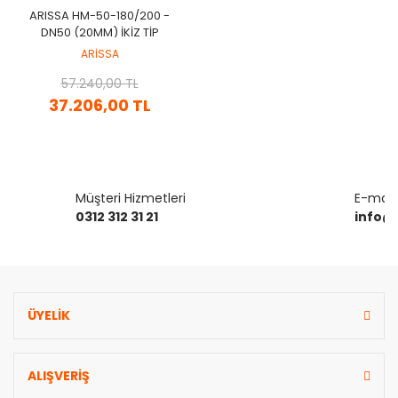
ARISSA HM-50-180/200 -
DN50 (20MM) İKİZ TİP
FREKANS KONVERTÖRLÜ
ARİSSA
SİRKÜLASYON POMPA
57.240,00 TL
37.206,00 TL
Müşteri Hizmetleri
E-mail 
0312 312 31 21
info@
ÜYELİK
ALIŞVERİŞ