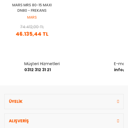
MARS MRS 80-15 MAXI
DN80 - FREKANS
KONVERTÖRLÜ
MARS
SIRKÜLASYON POMPA
74.412,00 TL
46.135,44 TL
Müşteri Hizmetleri
E-mail 
0312 312 31 21
info@
ÜYELİK
ALIŞVERİŞ