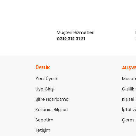
Müşteri Hizmetleri
0312 312 31 21
ÜYELİK
ALIŞV
Yeni Üyelik
Mesafe
Üye Girişi
Gizlili
Şifre Hatırlatma
Kişisel 
Kullanıcı Bilgileri
İptal v
Sepetim
Çerez P
İletişim