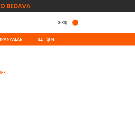
O BEDAVA
GİRİŞ
MPANYALAR
İLETIŞIM