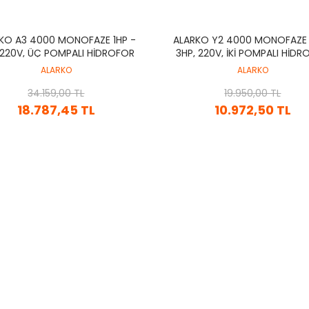
KO A3 4000 MONOFAZE 1HP -
ALARKO Y2 4000 MONOFAZE 
 220V, ÜÇ POMPALI HİDROFOR
3HP, 220V, İKİ POMPALI HİD
DİJİTAL KONTROL PANOSU
DİJİTAL KONTROL PANOS
ALARKO
ALARKO
(ELEKTRONİK)
(ELEKTRONİK)
34.159,00 TL
19.950,00 TL
18.787,45 TL
10.972,50 TL