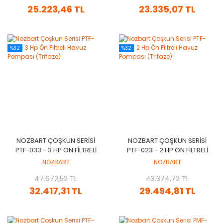
25.223,46 TL
23.335,07 TL
%32
%32
NOZBART ÇOŞKUN SERISI
NOZBART ÇOŞKUN SERISI
PTF-033 - 3 HP ÖN FILTRELI
PTF-023 - 2 HP ÖN FILTRELI
HAVUZ POMPASI (TRIFAZE)
HAVUZ POMPASI (TRIFAZE)
NOZBART
NOZBART
47.672,52 TL
43.374,72 TL
32.417,31 TL
29.494,81 TL