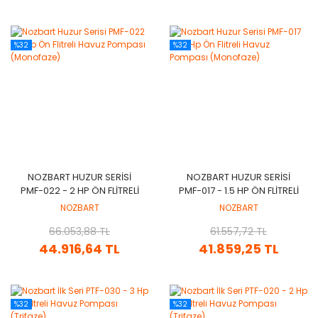
%32
%32
NOZBART HUZUR SERISI
NOZBART HUZUR SERISI
PMF-022 - 2 HP ÖN FLITRELI
PMF-017 - 1.5 HP ÖN FLITRELI
HAVUZ POMPASI
HAVUZ POMPASI
NOZBART
NOZBART
(MONOFAZE)
(MONOFAZE)
66.053,88 TL
61.557,72 TL
44.916,64 TL
41.859,25 TL
%32
%32