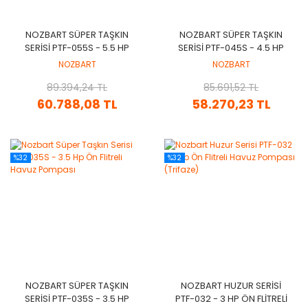
NOZBART SÜPER TAŞKIN
NOZBART SÜPER TAŞKIN
SERISI PTF-055S - 5.5 HP
SERISI PTF-045S - 4.5 HP
ÖN FLITRELI HAVUZ
ÖN FLITRELI HAVUZ
NOZBART
NOZBART
POMPASI
POMPASI
89.394,24 TL
85.691,52 TL
60.788,08 TL
58.270,23 TL
%32
%32
NOZBART SÜPER TAŞKIN
NOZBART HUZUR SERISI
SERISI PTF-035S - 3.5 HP
PTF-032 - 3 HP ÖN FLITRELI