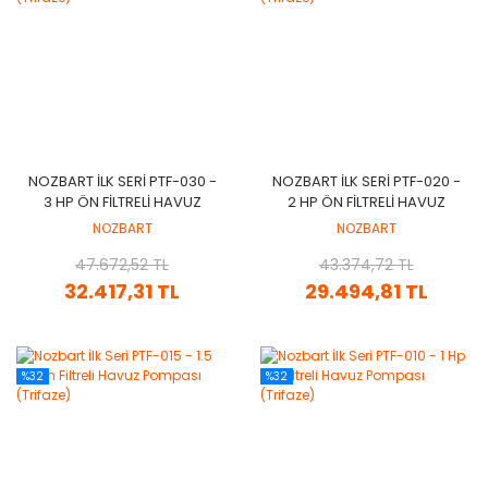
NOZBART İLK SERI PTF-030 -
NOZBART İLK SERI PTF-020 -
3 HP ÖN FILTRELI HAVUZ
2 HP ÖN FILTRELI HAVUZ
POMPASI (TRIFAZE)
POMPASI (TRIFAZE)
NOZBART
NOZBART
47.672,52 TL
43.374,72 TL
32.417,31 TL
29.494,81 TL
%32
%32