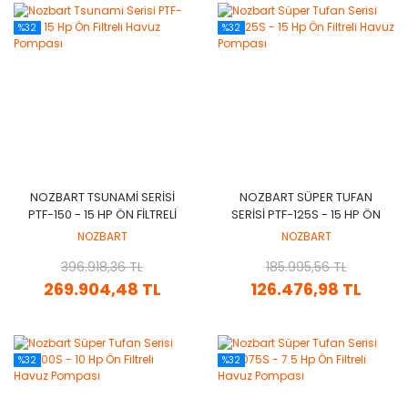
%32
%32
NOZBART TSUNAMI SERISI
NOZBART SÜPER TUFAN
PTF-150 - 15 HP ÖN FILTRELI
SERISI PTF-125S - 15 HP ÖN
HAVUZ POMPASI
FILTRELI HAVUZ POMPASI
NOZBART
NOZBART
396.918,36 TL
185.995,56 TL
269.904,48 TL
126.476,98 TL
%32
%32