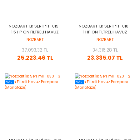
NOZBART İLK SERI PTF-015 -
NOZBART İLK SERI PTF-010 -
1.5 HP ÖN FILTRELI HAVUZ
1 HP ÖN FILTRELI HAVUZ
POMPASI (TRIFAZE)
POMPASI (TRIFAZE)
NOZBART
NOZBART
37.093,32 TL
34.316,28 TL
25.223,46 TL
23.335,07 TL
%32
%32