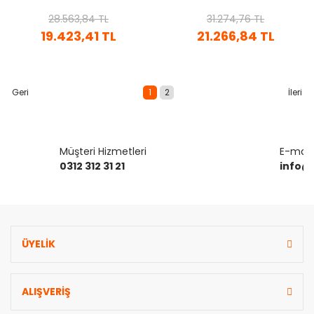
28.563,84 TL
31.274,76 TL
19.423,41 TL
21.266,84 TL
1
2
Müşteri Hizmetleri
E-mail 
0312 312 31 21
info@
ÜYELİK
ALIŞVERİŞ