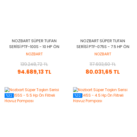
NOZBART SÜPER TUFAN
NOZBART SÜPER TUFAN
SERISI PTF-100S - 10 HP ÖN
SERISI PTF-075S - 7.5 HP ÖN
FILTRELI HAVUZ POMPASI
FILTRELI HAVUZ POMPASI
NOZBART
NOZBART
139.248,72 TL
117.693,60 TL
94.689,13 TL
80.031,65 TL
%32
%32