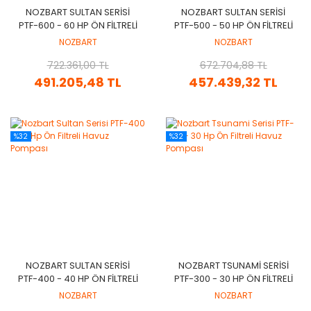
NOZBART SULTAN SERISI
NOZBART SULTAN SERISI
PTF-600 - 60 HP ÖN FILTRELI
PTF-500 - 50 HP ÖN FILTRELI
HAVUZ POMPASI
HAVUZ POMPASI
NOZBART
NOZBART
722.361,00 TL
672.704,88 TL
491.205,48 TL
457.439,32 TL
%32
%32
NOZBART SULTAN SERISI
NOZBART TSUNAMI SERISI
PTF-400 - 40 HP ÖN FILTRELI
PTF-300 - 30 HP ÖN FILTRELI
HAVUZ POMPASI
HAVUZ POMPASI
NOZBART
NOZBART