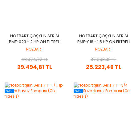
NOZBART ÇOŞKUN SERISI
NOZBART ÇOŞKUN SERISI
PMF-023 - 2 HP ÖN FILTRELI
PMF-018 - 1.5 HP ÖN FILTRELI
HAVUZ POMPASI
HAVUZ POMPASI
NOZBART
NOZBART
(MONOFAZE)
(MONOFAZE)
43.374,72 TL
37.093,32 TL
29.494,81 TL
25.223,46 TL
%32
%32