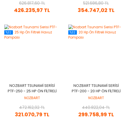
626.817,60 TL
521.686,80 TL
426.235,97 TL
354.747,02 TL
%32
%32
NOZBART TSUNAMI SERISI
NOZBART TSUNAMI SERISI
PTF-250 - 25 HP ÖN FILTRELI
PTF-200 - 20 HP ÖN FILTRELI
HAVUZ POMPASI
HAVUZ POMPASI
NOZBART
NOZBART
472.162,92 TL
440.822,04 TL
321.070,79 TL
299.758,99 TL