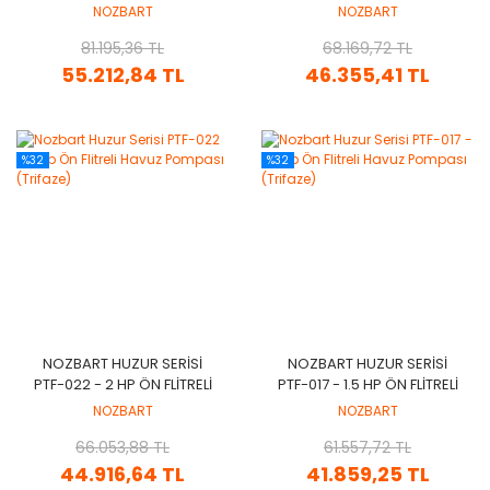
ÖN FLITRELI HAVUZ
HAVUZ POMPASI (TRIFAZE)
NOZBART
NOZBART
POMPASI
81.195,36 TL
68.169,72 TL
55.212,84 TL
46.355,41 TL
%32
%32
NOZBART HUZUR SERISI
NOZBART HUZUR SERISI
PTF-022 - 2 HP ÖN FLITRELI
PTF-017 - 1.5 HP ÖN FLITRELI
HAVUZ POMPASI (TRIFAZE)
HAVUZ POMPASI (TRIFAZE)
NOZBART
NOZBART
66.053,88 TL
61.557,72 TL
44.916,64 TL
41.859,25 TL