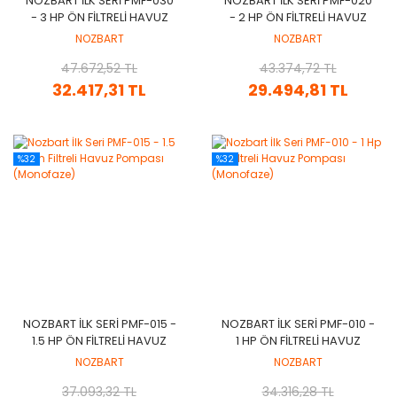
NOZBART İLK SERI PMF-030
NOZBART İLK SERI PMF-020
- 3 HP ÖN FILTRELI HAVUZ
- 2 HP ÖN FILTRELI HAVUZ
POMPASI (MONOFAZE)
POMPASI (MONOFAZE)
NOZBART
NOZBART
47.672,52 TL
43.374,72 TL
32.417,31 TL
29.494,81 TL
%32
%32
NOZBART İLK SERI PMF-015 -
NOZBART İLK SERI PMF-010 -
1.5 HP ÖN FILTRELI HAVUZ
1 HP ÖN FILTRELI HAVUZ
POMPASI (MONOFAZE)
POMPASI (MONOFAZE)
NOZBART
NOZBART
37.093,32 TL
34.316,28 TL