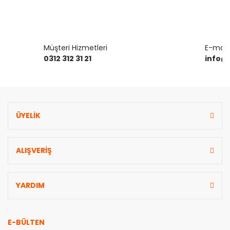
Müşteri Hizmetleri
E-mail 
0312 312 31 21
info@
ÜYELİK
ALIŞVERİŞ
YARDIM
E-BÜLTEN