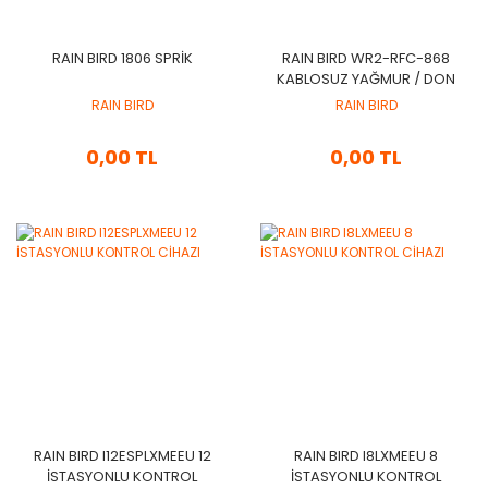
RAIN BIRD 1806 SPRİK
RAIN BIRD WR2-RFC-868
KABLOSUZ YAĞMUR / DON
SENSÖRÜ
RAIN BIRD
RAIN BIRD
0,00 TL
0,00 TL
RAIN BIRD I12ESPLXMEEU 12
RAIN BIRD I8LXMEEU 8
İSTASYONLU KONTROL
İSTASYONLU KONTROL