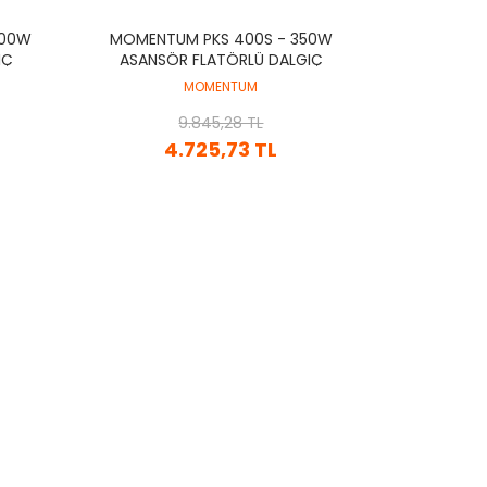
400W
MOMENTUM PKS 400S - 350W
IÇ
ASANSÖR FLATÖRLÜ DALGIÇ
POMPA
MOMENTUM
9.845,28 TL
4.725,73 TL