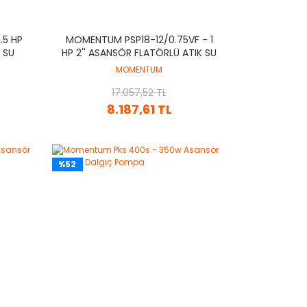
.5 HP
MOMENTUM PSP18-12/0.75VF - 1
 SU
HP 2'' ASANSÖR FLATÖRLÜ ATIK SU
DALGIÇ POMPA
MOMENTUM
17.057,52 TL
8.187,61 TL
%52