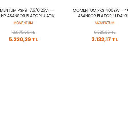
MENTUM PSP9-7.5/0.25VF -
MOMENTUM PKS 400ZW - 
5 HP ASANSÖR FLATÖRLÜ ATIK
ASANSÖR FLATÖRLÜ DALG
SU DALGIÇ POMPA
POMPA
MOMENTUM
MOMENTUM
10.875,60 TL
6.525,36 TL
5.220,29 TL
3.132,17 TL