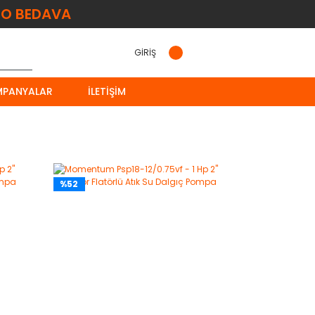
O BEDAVA
GİRİŞ
MPANYALAR
İLETIŞIM
%52