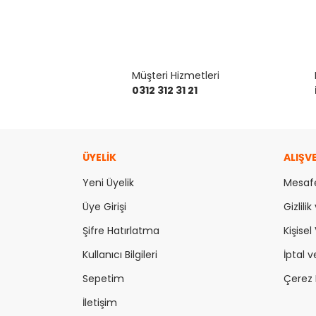
Müşteri Hizmetleri
0312 312 31 21
ÜYELİK
ALIŞV
Yeni Üyelik
Mesafe
Üye Girişi
Gizlili
Şifre Hatırlatma
Kişisel 
Kullanıcı Bilgileri
İptal v
Sepetim
Çerez P
İletişim