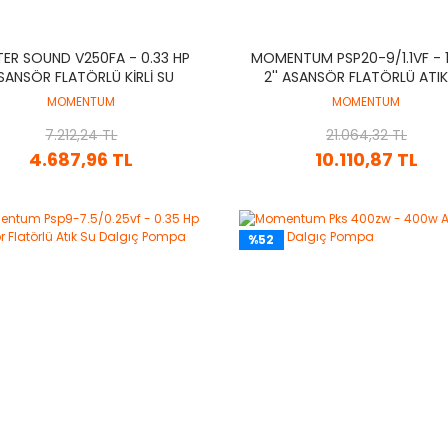
ER SOUND V250FA - 0.33 HP
MOMENTUM PSP20-9/1.1VF - 1
SANSÖR FLATÖRLÜ KIRLI SU
2'' ASANSÖR FLATÖRLÜ ATIK
DALGIÇ POMPA
DALGIÇ POMPA
MOMENTUM
MOMENTUM
7.212,24 TL
21.064,32 TL
4.687,96 TL
10.110,87 TL
%52