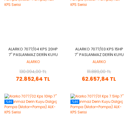
ALARKO 7077/04 KPS 20HP
ALARKO 7077/03 KPS 15HP
7'' PASLANMAZ DERIN KUYU
7'' PASLANMAZ DERIN KUYU
DALGIÇ POMPA
DALGIÇ POMPA
ALARKO
ALARKO
(MOTOR+POMPA) ALK-KPS
(MOTOR+POMPA) ALK-KPS
130.094,00 TL
SERISI
111.889,00 TL
SERISI
72.852,64 TL
62.657,84 TL
%44
%44