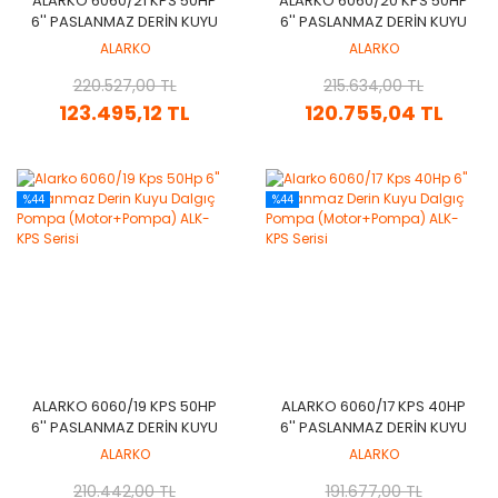
ALARKO 6060/21 KPS 50HP
ALARKO 6060/20 KPS 50HP
6'' PASLANMAZ DERIN KUYU
6'' PASLANMAZ DERIN KUYU
DALGIÇ POMPA
DALGIÇ POMPA
ALARKO
ALARKO
(MOTOR+POMPA) ALK-KPS
(MOTOR+POMPA) ALK-KPS
220.527,00 TL
SERISI
215.634,00 TL
SERISI
123.495,12 TL
120.755,04 TL
%44
%44
ALARKO 6060/19 KPS 50HP
ALARKO 6060/17 KPS 40HP
6'' PASLANMAZ DERIN KUYU
6'' PASLANMAZ DERIN KUYU
DALGIÇ POMPA
DALGIÇ POMPA
ALARKO
ALARKO
(MOTOR+POMPA) ALK-KPS
(MOTOR+POMPA) ALK-KPS
210.442,00 TL
SERISI
191.677,00 TL
SERISI