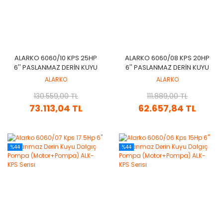
ALARKO 6060/10 KPS 25HP
ALARKO 6060/08 KPS 20HP
6'' PASLANMAZ DERIN KUYU
6'' PASLANMAZ DERIN KUYU
DALGIÇ POMPA
DALGIÇ POMPA
ALARKO
ALARKO
(MOTOR+POMPA) ALK-KPS
(MOTOR+POMPA) ALK-KPS
130.559,00 TL
SERISI
111.889,00 TL
SERISI
73.113,04 TL
62.657,84 TL
%44
%44