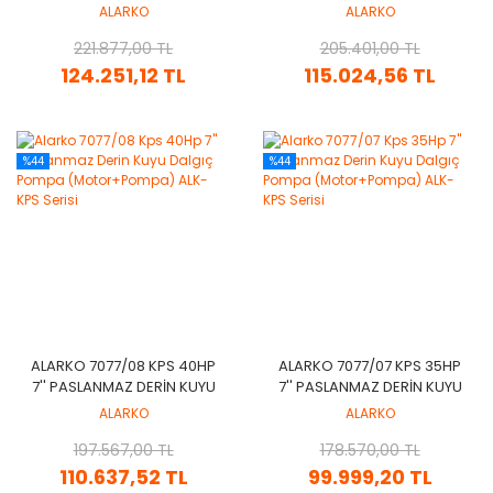
DALGIÇ POMPA
DALGIÇ POMPA
ALARKO
ALARKO
(MOTOR+POMPA) ALK-KPS
(MOTOR+POMPA) ALK-KPS
221.877,00 TL
SERISI
205.401,00 TL
SERISI
124.251,12 TL
115.024,56 TL
%44
%44
ALARKO 7077/08 KPS 40HP
ALARKO 7077/07 KPS 35HP
7'' PASLANMAZ DERIN KUYU
7'' PASLANMAZ DERIN KUYU
DALGIÇ POMPA
DALGIÇ POMPA
ALARKO
ALARKO
(MOTOR+POMPA) ALK-KPS
(MOTOR+POMPA) ALK-KPS
197.567,00 TL
SERISI
178.570,00 TL
SERISI
110.637,52 TL
99.999,20 TL