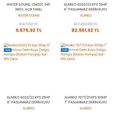
WATER SOUND, CM20T, 1HP,
ALARKO 6020/23 KPS 25HP
380V, AÇIK FANLI,
6'' PASLANMAZ DERIN KUYU
SANTRİFÜJ POMPA (KİRLİ
DALGIÇ POMPA
WATER SOUND
ALARKO
SU)
(MOTOR+POMPA) ALK-KPS
8.471,52 TL
147.432,00 TL
SERISI
5.675,92 TL
82.561,92 TL
%44
%44
ALARKO 6020/22 KPS 25HP
ALARKO 7077/21 KPS 100HP
6'' PASLANMAZ DERIN KUYU
7'' PASLANMAZ DERIN KUYU
DALGIÇ POMPA
DALGIÇ POMPA
ALARKO
ALARKO
(MOTOR+POMPA) ALK-KPS
(MOTOR+POMPA) ALK-KPS