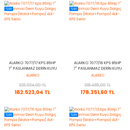
%44
%44
ALARKO 7077/17 KPS 85HP
ALARKO 7077/16 KPS 85HP
7'' PASLANMAZ DERIN KUYU
7'' PASLANMAZ DERIN KUYU
DALGIÇ POMPA
DALGIÇ POMPA
ALARKO
ALARKO
(MOTOR+POMPA) ALK-KPS
(MOTOR+POMPA) ALK-KPS
325.934,00 TL
SERISI
318.485,00 TL
SERISI
182.523,04 TL
178.351,60 TL
%44
%44