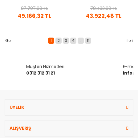
(MOTOR+POMPA) ALK-KPS
(MOTOR+POMPA) ALK-KPS
87.797,00 TL
SERISI
78.433,00 TL
SERISI
49.166,32 TL
43.922,48 TL
1
2
3
4
..
11
Müşteri Hizmetleri
E-mail 
0312 312 31 21
info@
ÜYELİK
ALIŞVERİŞ