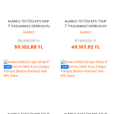
ALARKO 7077/02 KPS 10HP
ALARKO 7077/01 KPS 7.5HP
7'' PASLANMAZ DERIN KUYU
7'' PASLANMAZ DERIN KUYU
DALGIÇ POMPA
DALGIÇ POMPA
ALARKO
ALARKO
(MOTOR+POMPA) ALK-KPS
(MOTOR+POMPA) ALK-KPS
98.398,00 TL
SERISI
87.692,00 TL
SERISI
55.102,88 TL
49.107,52 TL
%44
%44