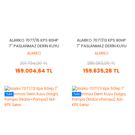
ALARKO 7077/15 KPS 80HP
ALARKO 7077/13 KPS 80HP
7'' PASLANMAZ DERIN KUYU
7'' PASLANMAZ DERIN KUYU
DALGIÇ POMPA
DALGIÇ POMPA
ALARKO
ALARKO
(MOTOR+POMPA) ALK-KPS
(MOTOR+POMPA) ALK-KPS
301.794,00 TL
SERISI
285.063,00 TL
SERISI
169.004,64 TL
159.635,28 TL
%44
%44