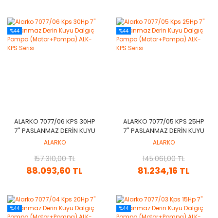
%44
%44
ALARKO 7077/06 KPS 30HP
ALARKO 7077/05 KPS 25HP
7'' PASLANMAZ DERIN KUYU
7'' PASLANMAZ DERIN KUYU
DALGIÇ POMPA
DALGIÇ POMPA
ALARKO
ALARKO
(MOTOR+POMPA) ALK-KPS
(MOTOR+POMPA) ALK-KPS
157.310,00 TL
SERISI
145.061,00 TL
SERISI
88.093,60 TL
81.234,16 TL
%44
%44