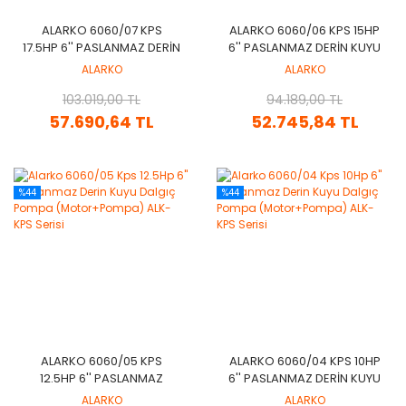
ALARKO 6060/07 KPS
ALARKO 6060/06 KPS 15HP
17.5HP 6'' PASLANMAZ DERIN
6'' PASLANMAZ DERIN KUYU
KUYU DALGIÇ POMPA
DALGIÇ POMPA
ALARKO
ALARKO
(MOTOR+POMPA) ALK-KPS
(MOTOR+POMPA) ALK-KPS
103.019,00 TL
SERISI
94.189,00 TL
SERISI
57.690,64 TL
52.745,84 TL
%44
%44
ALARKO 6060/05 KPS
ALARKO 6060/04 KPS 10HP
12.5HP 6'' PASLANMAZ
6'' PASLANMAZ DERIN KUYU
DERIN KUYU DALGIÇ POMPA
DALGIÇ POMPA
ALARKO
ALARKO