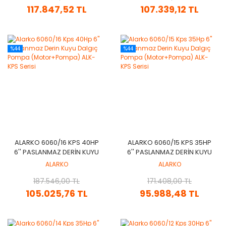
117.847,52 TL
107.339,12 TL
%44
%44
ALARKO 6060/16 KPS 40HP
ALARKO 6060/15 KPS 35HP
6'' PASLANMAZ DERIN KUYU
6'' PASLANMAZ DERIN KUYU
DALGIÇ POMPA
DALGIÇ POMPA
ALARKO
ALARKO
(MOTOR+POMPA) ALK-KPS
(MOTOR+POMPA) ALK-KPS
187.546,00 TL
SERISI
171.408,00 TL
SERISI
105.025,76 TL
95.988,48 TL