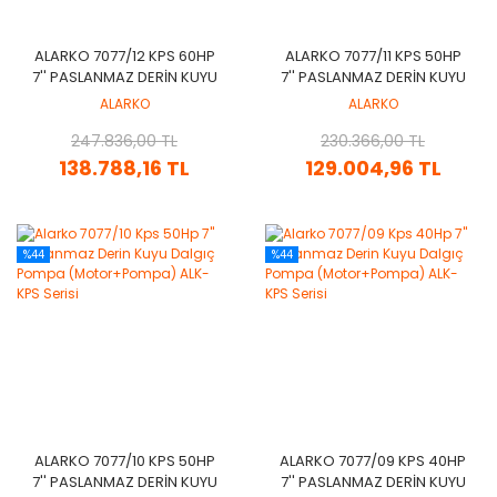
ALARKO 7077/12 KPS 60HP
ALARKO 7077/11 KPS 50HP
7'' PASLANMAZ DERIN KUYU
7'' PASLANMAZ DERIN KUYU
DALGIÇ POMPA
DALGIÇ POMPA
ALARKO
ALARKO
(MOTOR+POMPA) ALK-KPS
(MOTOR+POMPA) ALK-KPS
247.836,00 TL
SERISI
230.366,00 TL
SERISI
138.788,16 TL
129.004,96 TL
%44
%44
ALARKO 7077/10 KPS 50HP
ALARKO 7077/09 KPS 40HP
7'' PASLANMAZ DERIN KUYU
7'' PASLANMAZ DERIN KUYU