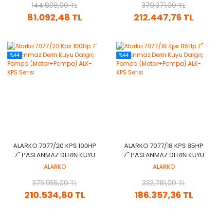
144.808,00 TL
SERISI
379.371,00 TL
SERISI
81.092,48 TL
212.447,76 TL
%44
%44
ALARKO 7077/20 KPS 100HP
ALARKO 7077/18 KPS 85HP
7'' PASLANMAZ DERIN KUYU
7'' PASLANMAZ DERIN KUYU
DALGIÇ POMPA
DALGIÇ POMPA
ALARKO
ALARKO
(MOTOR+POMPA) ALK-KPS
(MOTOR+POMPA) ALK-KPS
375.955,00 TL
SERISI
332.781,00 TL
SERISI
210.534,80 TL
186.357,36 TL