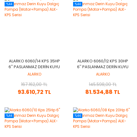
%44
%44
ALARKO 6060/14 KPS 35HP
ALARKO 6060/12 KPS 30HP
6'' PASLANMAZ DERIN KUYU
6'' PASLANMAZ DERIN KUYU
DALGIÇ POMPA
DALGIÇ POMPA
ALARKO
ALARKO
(MOTOR+POMPA) ALK-KPS
(MOTOR+POMPA) ALK-KPS
167.162,00 TL
SERISI
145.598,00 TL
SERISI
93.610,72 TL
81.534,88 TL
%44
%44