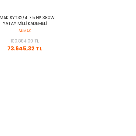
MAK SYT32/4 7.5 HP 380W
YATAY MİLLİ KADEMELİ
POMPA(2900 D/D)
SUMAK
100.884,00 TL
73.645,32 TL