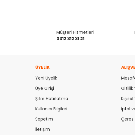
Müşteri Hizmetleri
0312 312 31 21
ÜYELİK
ALIŞV
Yeni Üyelik
Mesafe
Üye Girişi
Gizlili
Şifre Hatırlatma
Kişisel 
Kullanıcı Bilgileri
İptal v
Sepetim
Çerez P
İletişim