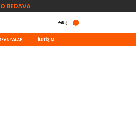
O BEDAVA
GİRİŞ
MPANYALAR
İLETIŞIM