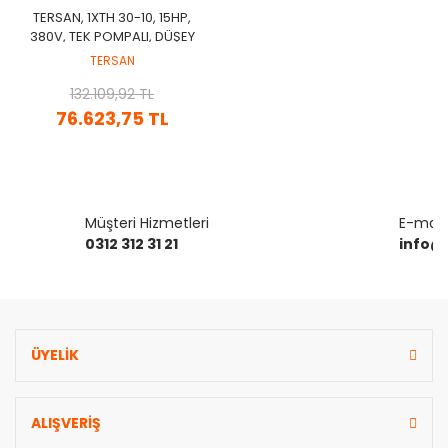
TERSAN, 1XTH 30-10, 15HP,
380V, TEK POMPALI, DÜŞEY
MİLLİ, ÇOK KADEMELİ
TERSAN
HİDROFOR
132.109,92 TL
76.623,75 TL
Müşteri Hizmetleri
E-mail 
0312 312 31 21
info@
ÜYELİK
ALIŞVERİŞ