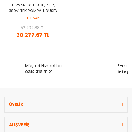
TERSAN, 1XTH 8-10, 4HP,
380V, TEK POMPALI, DÜŞEY
MİLLİ, ÇOK KADEMELİ
TERSAN
HİDROFOR
52.202,88 TL
30.277,67 TL
Müşteri Hizmetleri
E-mail 
0312 312 31 21
info@
ÜYELİK
ALIŞVERİŞ