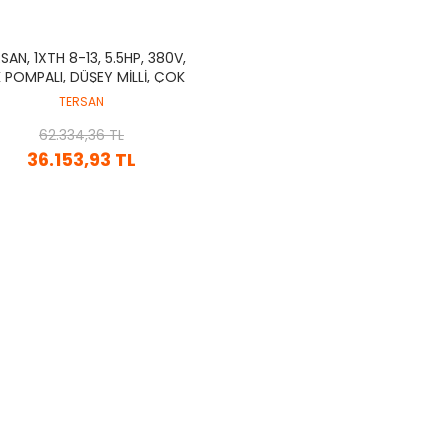
SAN, 1XTH 8-13, 5.5HP, 380V,
 POMPALI, DÜŞEY MİLLİ, ÇOK
KADEMELİ HİDROFOR
TERSAN
62.334,36 TL
36.153,93 TL