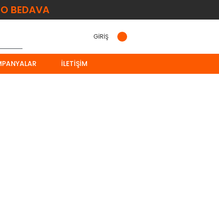
O BEDAVA
GİRİŞ
MPANYALAR
İLETIŞIM