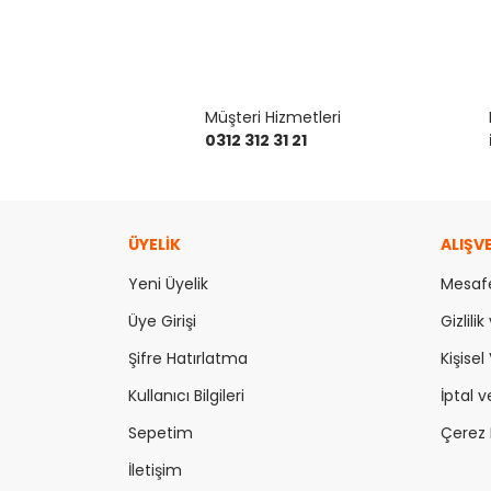
Müşteri Hizmetleri
0312 312 31 21
ÜYELİK
ALIŞV
Yeni Üyelik
Mesafe
Üye Girişi
Gizlili
Şifre Hatırlatma
Kişisel 
Kullanıcı Bilgileri
İptal v
Sepetim
Çerez P
İletişim