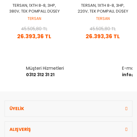
TERSAN, 1XTH 8-8, 3HP,
TERSAN, 1XTH 8-8, 3HP,
380V, TEK POMPALI, DÜŞEY
220V, TEK POMPALI, DÜŞEY
MİLLİ, ÇOK KADEMELİ
MİLLİ, ÇOK KADEMELİ
TERSAN
TERSAN
HİDROFOR
HİDROFOR
45.505,80 TL
45.505,80 TL
26.393,36 TL
26.393,36 TL
Müşteri Hizmetleri
E-mail 
0312 312 31 21
info@
ÜYELİK
ALIŞVERİŞ