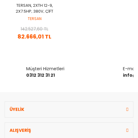
TERSAN, 2XTH 12-9,
2X7.5HP, 380V, ÇİFT
POMPALI, DÜŞEY MİLLİ, ÇOK
TERSAN
KADEMELİ HİDROFOR
142.527,60 TL
82.666,01 TL
Müşteri Hizmetleri
E-mail 
0312 312 31 21
info@
ÜYELİK
ALIŞVERİŞ