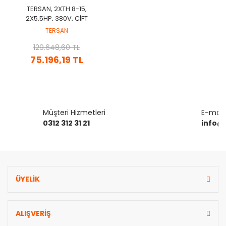
TERSAN, 2XTH 8-15,
2X5.5HP, 380V, ÇİFT
POMPALI, DÜŞEY MİLLİ, ÇOK
TERSAN
KADEMELİ HİDROFOR
129.648,60 TL
75.196,19 TL
Müşteri Hizmetleri
E-mail 
0312 312 31 21
info@
ÜYELİK
ALIŞVERİŞ