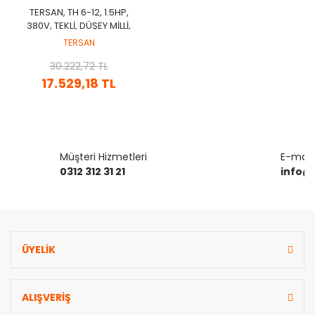
TERSAN, TH 6-12, 1.5HP,
380V, TEKLİ, DÜŞEY MİLLİ,
ÇOK KADEMELİ MOTOPOMP
TERSAN
30.222,72 TL
17.529,18 TL
Müşteri Hizmetleri
E-mail 
0312 312 31 21
info@
ÜYELİK
ALIŞVERİŞ