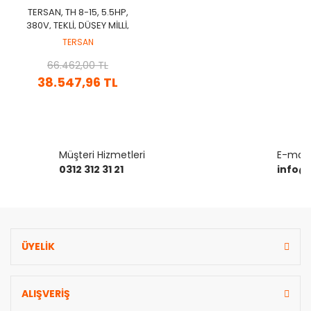
TERSAN, TH 8-15, 5.5HP,
380V, TEKLİ, DÜŞEY MİLLİ,
ÇOK KADEMELİ MOTOPOMP
TERSAN
66.462,00 TL
38.547,96 TL
Müşteri Hizmetleri
E-mail 
0312 312 31 21
info@
ÜYELİK
ALIŞVERİŞ