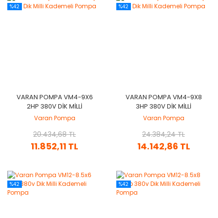
%42
%42
VARAN POMPA VM4-9X6
VARAN POMPA VM4-9X8
2HP 380V DIK MILLI
3HP 380V DIK MILLI
KADEMELI POMPA
KADEMELI POMPA
Varan Pompa
Varan Pompa
20.434,68 TL
24.384,24 TL
11.852,11 TL
14.142,86 TL
%42
%42