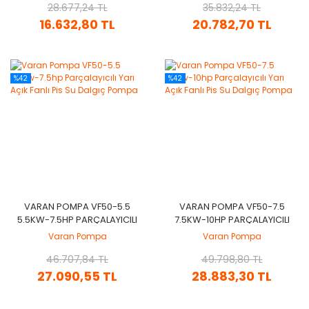
28.677,24 TL
35.832,24 TL
16.632,80 TL
20.782,70 TL
%42
%42
VARAN POMPA VF50-5.5
VARAN POMPA VF50-7.5
5.5KW-7.5HP PARÇALAYICILI
7.5KW-10HP PARÇALAYICILI
YARI AÇIK FANLI PIS SU
YARI AÇIK FANLI PIS SU
Varan Pompa
Varan Pompa
DALGIÇ POMPA
DALGIÇ POMPA
46.707,84 TL
49.798,80 TL
27.090,55 TL
28.883,30 TL