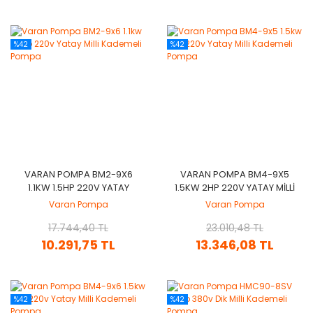
%42
%42
VARAN POMPA BM2-9X6
VARAN POMPA BM4-9X5
1.1KW 1.5HP 220V YATAY
1.5KW 2HP 220V YATAY MILLI
MILLI KADEMELI POMPA
KADEMELI POMPA
Varan Pompa
Varan Pompa
17.744,40 TL
23.010,48 TL
10.291,75 TL
13.346,08 TL
%42
%42