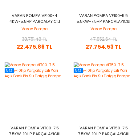
VARAN POMPA VF100-4
VARAN POMPA VF100-5.5
4KW-5.5HP PARÇALAYICILI
5.5KW-7.5HP PARÇALAYICILI
YARI AÇIK FANLI PIS SU
YARI AÇIK FANLI PIS SU
Varan Pompa
Varan Pompa
DALGIÇ POMPA
DALGIÇ POMPA
38.751,48 TL
47.852,64 TL
22.475,86 TL
27.754,53 TL
%42
%42
VARAN POMPA VF100-7.5
VARAN POMPA VF150-7.5
7.5KW-10HP PARÇALAYICILI
7.5KW-10HP PARÇALAYICILI