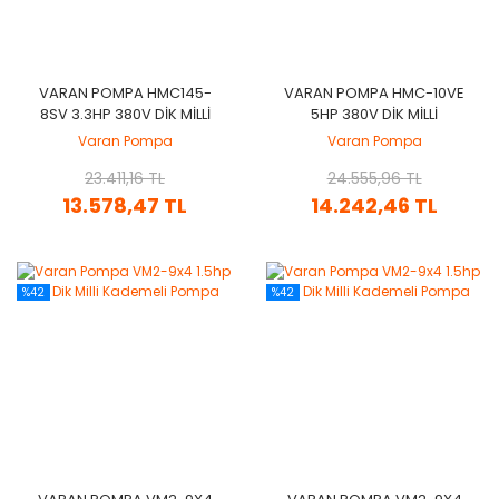
VARAN POMPA HMC145-
VARAN POMPA HMC-10VE
8SV 3.3HP 380V DIK MILLI
5HP 380V DIK MILLI
KADEMELI POMPA
KADEMELI POMPA
Varan Pompa
Varan Pompa
23.411,16 TL
24.555,96 TL
13.578,47 TL
14.242,46 TL
%42
%42