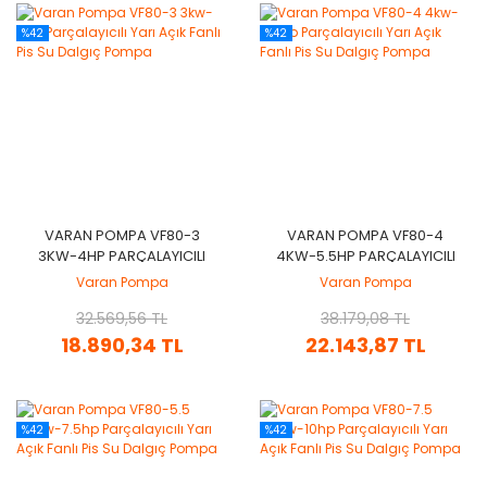
%42
%42
VARAN POMPA VF80-3
VARAN POMPA VF80-4
3KW-4HP PARÇALAYICILI
4KW-5.5HP PARÇALAYICILI
YARI AÇIK FANLI PIS SU
YARI AÇIK FANLI PIS SU
Varan Pompa
Varan Pompa
DALGIÇ POMPA
DALGIÇ POMPA
32.569,56 TL
38.179,08 TL
18.890,34 TL
22.143,87 TL
%42
%42