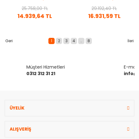
POMPA
POMPA
25.758,00 TL
29.192,40 TL
14.939,64 TL
16.931,59 TL
1
2
3
4
..
8
Müşteri Hizmetleri
E-mail 
0312 312 31 21
info@
ÜYELİK
ALIŞVERİŞ