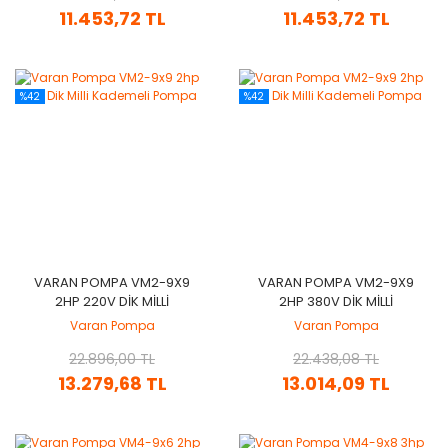
11.453,72 TL
11.453,72 TL
%42
%42
VARAN POMPA VM2-9X9
VARAN POMPA VM2-9X9
2HP 220V DIK MILLI
2HP 380V DIK MILLI
KADEMELI POMPA
KADEMELI POMPA
Varan Pompa
Varan Pompa
22.896,00 TL
22.438,08 TL
13.279,68 TL
13.014,09 TL