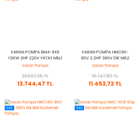
VARAN POMPA BM4-9X6
VARAN POMPA HMC90-
1.5KW 2HP 220V YATAY MILLI
8SV 2.2HP 380V DIK MILLI
KADEMELI POMPA
KADEMELI POMPA
Varan Pompa
Varan Pompa
23.697,36 TL
19.747,80 TL
13.744,47 TL
11.453,72 TL
%42
%42