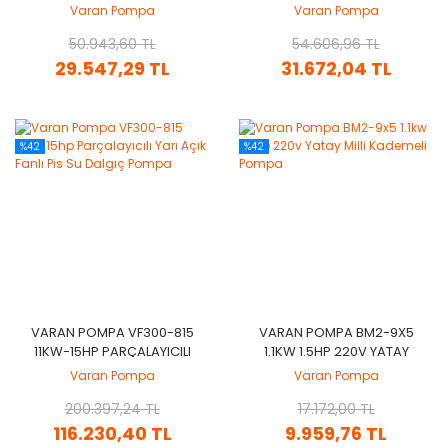
YARI AÇIK FANLI PIS SU
YARI AÇIK FANLI PIS SU
Varan Pompa
Varan Pompa
DALGIÇ POMPA
DALGIÇ POMPA
50.943,60 TL
54.606,96 TL
29.547,29 TL
31.672,04 TL
%42
%42
VARAN POMPA VF300-815
VARAN POMPA BM2-9X5
11KW-15HP PARÇALAYICILI
1.1KW 1.5HP 220V YATAY
YARI AÇIK FANLI PIS SU
MILLI KADEMELI POMPA
Varan Pompa
Varan Pompa
DALGIÇ POMPA
200.397,24 TL
17.172,00 TL
116.230,40 TL
9.959,76 TL