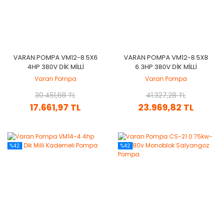
VARAN POMPA VM12-8.5X6
VARAN POMPA VM12-8.5X8
4HP 380V DIK MILLI
6.3HP 380V DIK MILLI
KADEMELI POMPA
KADEMELI POMPA
Varan Pompa
Varan Pompa
30.451,68 TL
41.327,28 TL
17.661,97 TL
23.969,82 TL
%42
%42