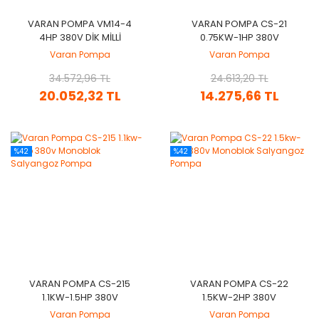
VARAN POMPA VM14-4
VARAN POMPA CS-21
4HP 380V DIK MILLI
0.75KW-1HP 380V
KADEMELI POMPA
MONOBLOK SALYANGOZ
Varan Pompa
Varan Pompa
POMPA
34.572,96 TL
24.613,20 TL
20.052,32 TL
14.275,66 TL
%42
%42
VARAN POMPA CS-215
VARAN POMPA CS-22
1.1KW-1.5HP 380V
1.5KW-2HP 380V
MONOBLOK SALYANGOZ
MONOBLOK SALYANGOZ
Varan Pompa
Varan Pompa