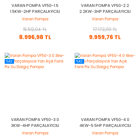
VARAN POMPA VF50-1.5
VARAN POMPA VF50-2.2
1.5KW-2HP PARÇALAYICILI
2.2KW-3HP PARÇALAYICILI
YARI AÇIK FANLI PIS SU
YARI AÇIK FANLI PIS SU
Varan Pompa
Varan Pompa
DALGIÇ POMPA
DALGIÇ POMPA
15.512,04 TL
17.172,00 TL
8.996,98 TL
9.959,76 TL
%42
%42
VARAN POMPA VF50-3.0
VARAN POMPA VF50-4.0
3KW-4HP PARÇALAYICILI
4KW-5.5HP PARÇALAYICILI
YARI AÇIK FANLI PIS SU
YARI AÇIK FANLI PIS SU
Varan Pompa
Varan Pompa
DALGIÇ POMPA
DALGIÇ POMPA