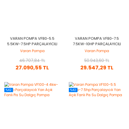
VARAN POMPA VF80-5.5
VARAN POMPA VF80-7.5
5.5KW-7.5HP PARÇALAYICILI
7.5KW-10HP PARÇALAYICILI
YARI AÇIK FANLI PIS SU
YARI AÇIK FANLI PIS SU
Varan Pompa
Varan Pompa
DALGIÇ POMPA
DALGIÇ POMPA
46.707,84 TL
50.943,60 TL
27.090,55 TL
29.547,29 TL
%42
%42