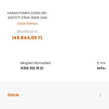
VARAN POMPA CA100-80-
200/37T 37KW-50HP (AISI
316) KOMPLE PASLANMAZ
Varan Pompa
ÇELIK SANTRIFÜJ POMPA
251.455,32 TL
145.844,09 TL
Müşteri Hizmetleri
E-mail 
0312 312 31 21
info@
ÜYELİK