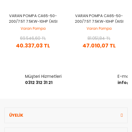
VARAN POMPA CA65-50-
VARAN POMPA CA65-50-
200/7.5T 7.5KW-10HP (AISI
200/7.5T 7.5KW-10HP (AISI
304) KOMPLE PASLANMAZ
316) KOMPLE PASLANMAZ
Varan Pompa
Varan Pompa
ÇELIK SANTRIFÜJ POMPA
ÇELIK SANTRIFÜJ POMPA
69.546,60 TL
81.051,84 TL
40.337,03 TL
47.010,07 TL
Müşteri Hizmetleri
E-mail 
0312 312 31 21
info@
ÜYELİK