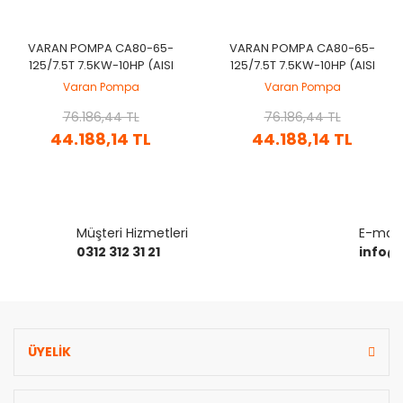
VARAN POMPA CA80-65-
VARAN POMPA CA80-65-
125/7.5T 7.5KW-10HP (AISI
125/7.5T 7.5KW-10HP (AISI
304) KOMPLE PASLANMAZ
316) KOMPLE PASLANMAZ
Varan Pompa
Varan Pompa
ÇELIK SANTRIFÜJ POMPA
ÇELIK SANTRIFÜJ POMPA
76.186,44 TL
76.186,44 TL
44.188,14 TL
44.188,14 TL
Müşteri Hizmetleri
E-mail 
0312 312 31 21
info@
ÜYELİK