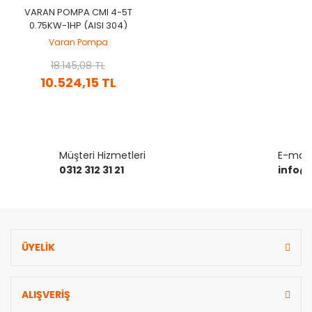
VARAN POMPA CMI 4-5T
0.75KW-1HP (AISI 304)
KOMPLE PASLANMAZ ÇELIK
Varan Pompa
KADEMELI POMPA
18.145,08 TL
10.524,15 TL
Müşteri Hizmetleri
E-mail 
0312 312 31 21
info@
ÜYELİK
ALIŞVERİŞ