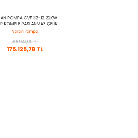
RAN POMPA CVF 32-12 22KW
P KOMPLE PASLANMAZ ÇELIK
SI 304) DIK KADEMELI POMPA
Varan Pompa
301.941,00 TL
175.125,78 TL