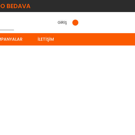
O BEDAVA
GİRİŞ
MPANYALAR
İLETIŞIM