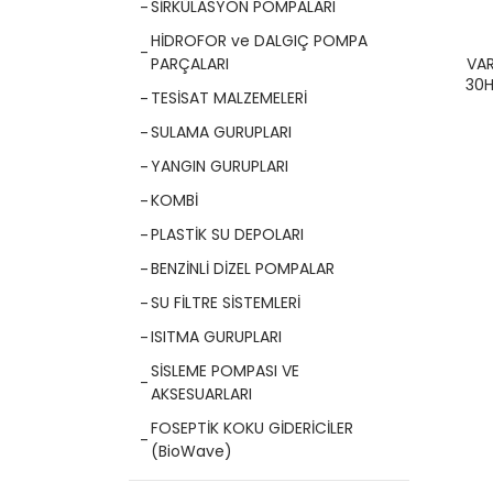
SİRKÜLASYON POMPALARI
HİDROFOR ve DALGIÇ POMPA
VA
PARÇALARI
30H
TESİSAT MALZEMELERİ
(AI
SULAMA GURUPLARI
YANGIN GURUPLARI
KOMBİ
PLASTİK SU DEPOLARI
BENZİNLİ DİZEL POMPALAR
SU FİLTRE SİSTEMLERİ
ISITMA GURUPLARI
SİSLEME POMPASI VE
AKSESUARLARI
FOSEPTİK KOKU GİDERİCİLER
(BioWave)