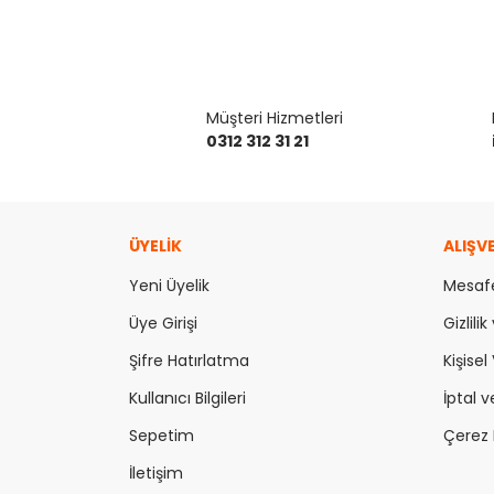
Müşteri Hizmetleri
0312 312 31 21
ÜYELİK
ALIŞV
Yeni Üyelik
Mesafe
Üye Girişi
Gizlili
Şifre Hatırlatma
Kişisel 
Kullanıcı Bilgileri
İptal v
Sepetim
Çerez P
İletişim