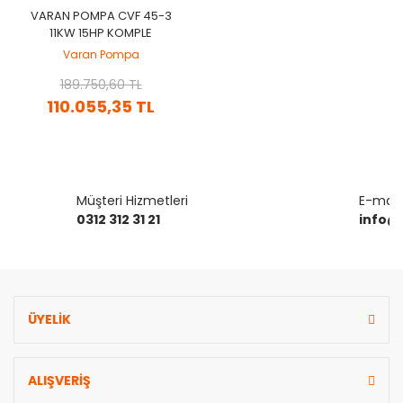
VARAN POMPA CVF 45-3
11KW 15HP KOMPLE
PASLANMAZ ÇELIK (AISI
Varan Pompa
304) DIK KADEMELI POMPA
189.750,60 TL
110.055,35 TL
Müşteri Hizmetleri
E-mail 
0312 312 31 21
info@
ÜYELİK
ALIŞVERİŞ