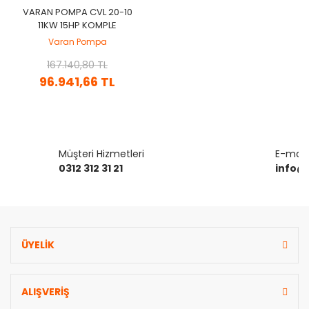
VARAN POMPA CVL 20-10
11KW 15HP KOMPLE
PASLANMAZ ÇELIK (AISI
Varan Pompa
304) DIK KADEMELI POMPA
167.140,80 TL
96.941,66 TL
Müşteri Hizmetleri
E-mail 
0312 312 31 21
info@
ÜYELİK
ALIŞVERİŞ