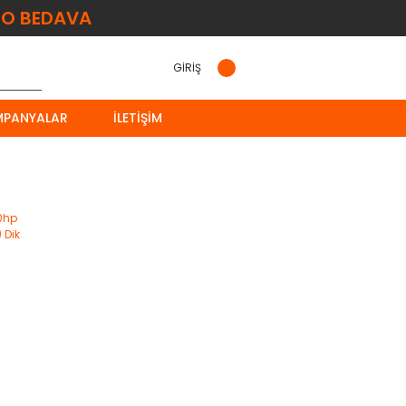
O BEDAVA
GİRİŞ
MPANYALAR
İLETIŞIM