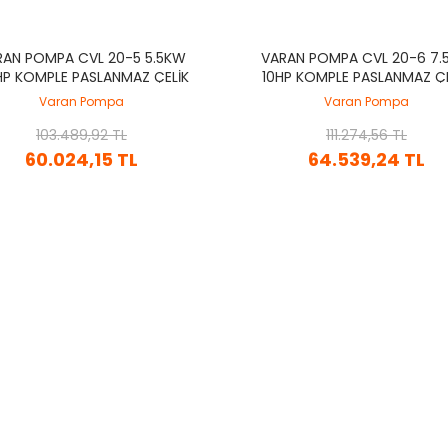
RAN POMPA CVL 20-5 5.5KW
VARAN POMPA CVL 20-6 7.
HP KOMPLE PASLANMAZ ÇELIK
10HP KOMPLE PASLANMAZ ÇE
SI 304) DIK KADEMELI POMPA
(AISI 304) DIK KADEMELI P
Varan Pompa
Varan Pompa
103.489,92 TL
111.274,56 TL
60.024,15 TL
64.539,24 TL