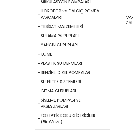
SİRKÜLASYON POMPALARI
HİDROFOR ve DALGIÇ POMPA
VA
PARÇALARI
7.5
TESİSAT MALZEMELERİ
(AI
SULAMA GURUPLARI
YANGIN GURUPLARI
KOMBİ
PLASTİK SU DEPOLARI
BENZİNLİ DİZEL POMPALAR
SU FİLTRE SİSTEMLERİ
ISITMA GURUPLARI
SİSLEME POMPASI VE
AKSESUARLARI
FOSEPTİK KOKU GİDERİCİLER
(BioWave)