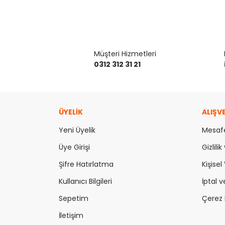
Müşteri Hizmetleri
0312 312 31 21
ÜYELİK
ALIŞV
Yeni Üyelik
Mesafe
Üye Girişi
Gizlili
Şifre Hatırlatma
Kişisel 
Kullanıcı Bilgileri
İptal v
Sepetim
Çerez P
İletişim