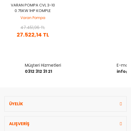
VARAN POMPA CVL 3-10
0.75KW 1HP KOMPLE
PASLANMAZ ÇELIK (AISI
Varan Pompa
304) DIK KADEMELI POMPA
47.451,96 TL
27.522,14 TL
Müşteri Hizmetleri
E-mail 
0312 312 31 21
info@
ÜYELİK
ALIŞVERİŞ