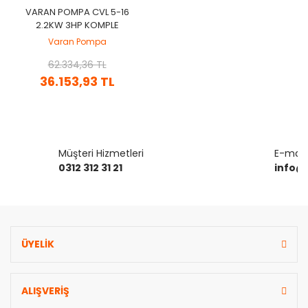
VARAN POMPA CVL 5-16
2.2KW 3HP KOMPLE
PASLANMAZ ÇELIK (AISI
Varan Pompa
304) DIK KADEMELI POMPA
62.334,36 TL
36.153,93 TL
Müşteri Hizmetleri
E-mail 
0312 312 31 21
info@
ÜYELİK
ALIŞVERİŞ