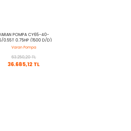
VARAN POMPA CY65-40-
5/0.55T 0.75HP (1500 D/D)
PLE PASLANMAZ ÇELIK (AISI
Varan Pompa
) KAPLINLI SANTRIFÜJ POMPA
63.250,20 TL
36.685,12 TL