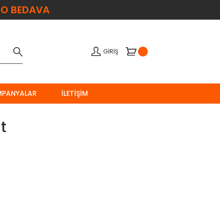
O BEDAVA
GİRİŞ
MPANYALAR
İLETIŞIM
t