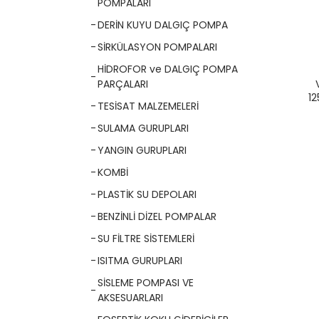
POMPALARI
DERİN KUYU DALGIÇ POMPA
SİRKÜLASYON POMPALARI
HİDROFOR ve DALGIÇ POMPA
PARÇALARI
12
TESİSAT MALZEMELERİ
KOM
316
SULAMA GURUPLARI
YANGIN GURUPLARI
KOMBİ
PLASTİK SU DEPOLARI
BENZİNLİ DİZEL POMPALAR
SU FİLTRE SİSTEMLERİ
ISITMA GURUPLARI
SİSLEME POMPASI VE
AKSESUARLARI