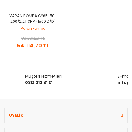
VARAN POMPA CY65-50-
200/2.2T 3HP (1500 D/D)
KOMPLE PASLANMAZ ÇELIK
Varan Pompa
(AISI 316) KAPLINLI
SANTRIFÜJ POMPA
93.301,20 TL
54.114,70 TL
Müşteri Hizmetleri
E-mail 
0312 312 31 21
info@
ÜYELİK