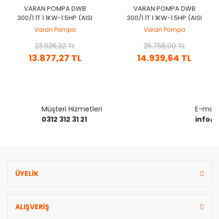
VARAN POMPA DWB
VARAN POMPA DWB
300/1.1T 1.1KW-1.5HP (AISI
300/1.1T 1.1KW-1.5HP (AISI
304) KOMPLE PASLANMAZ
316) KOMPLE PASLANMAZ
Varan Pompa
Varan Pompa
ÇELIK SANTRIFÜJ POMPA
ÇELIK SANTRIFÜJ POMPA
23.926,32 TL
25.758,00 TL
13.877,27 TL
14.939,64 TL
Müşteri Hizmetleri
E-mail 
0312 312 31 21
info@
ÜYELİK
ALIŞVERİŞ