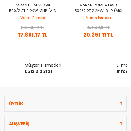
VARAN POMPA DWB
VARAN POMPA DWB
500/2.2T 2.2KW-3HP (AISI
500/2.2T 2.2KW-3HP (AISI
304) KOMPLE PASLANMAZ
316) KOMPLE PASLANMAZ
Varan Pompa
Varan Pompa
ÇELIK SANTRIFÜJ POMPA
ÇELIK SANTRIFÜJ POMPA
30.795,12 TL
35.088,12 TL
17.861,17 TL
20.351,11 TL
Müşteri Hizmetleri
E-mail 
0312 312 31 21
info@
ÜYELİK
ALIŞVERİŞ