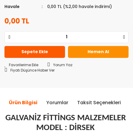
Havale
0,00 TL (%2,00 havale indirimi)
0,00 TL
Sepete Ekle
Hemen Al
Yorum Yaz
Fiyatı Düşünce Haber Ver
Ürün Bilgisi
Yorumlar
Taksit Seçenekleri
Ö
GALVANİZ FİTTİNGS MALZEMELER
MODEL : DİRSEK