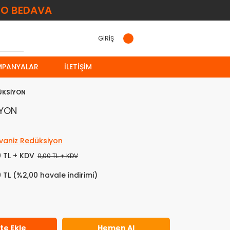
O BEDAVA
GİRİŞ
MPANYALAR
İLETIŞIM
DÜKSİYON
İYON
vaniz Redüksiyon
0 TL + KDV
0,00 TL + KDV
0 TL (%2,00 havale indirimi)
te Ekle
Hemen Al