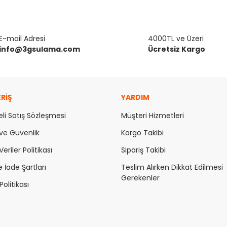
da ve diğer konularda yetersiz gördüğünüz noktaları öneri formunu kulla
E-mail Adresi
Bu ürüne ilk yorumu siz yapın!
4000TL ve Üzeri
info@3gsulama.com
Ücretsiz Kargo
or.
Yorum Yaz
ERİŞ
YARDIM
li Satış Sözleşmesi
Müşteri Hizmetleri
k ve Güvenlik
Kargo Takibi
Veriler Politikası
Sipariş Takibi
e İade Şartları
Teslim Alırken Dikkat Edilmesi
Gerekenler
Gönder
olitikası