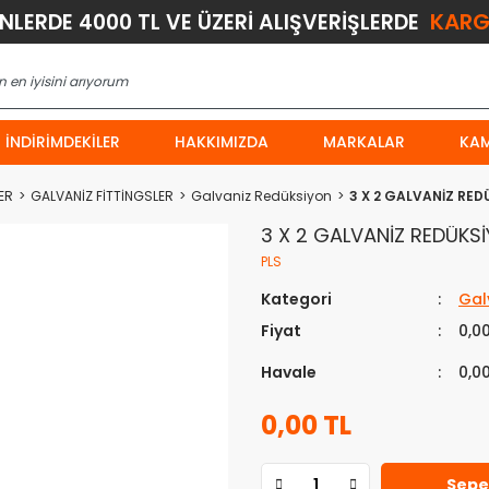
KARG
ÜNLERDE 4000 TL VE ÜZERİ ALIŞVERİŞLERDE
İNDIRIMDEKILER
HAKKIMIZDA
MARKALAR
KA
ER
GALVANİZ FİTTİNGSLER
Galvaniz Redüksiyon
3 X 2 GALVANİZ RE
3 X 2 GALVANİZ REDÜKS
PLS
Kategori
Gal
Fiyat
0,0
Havale
0,0
0,00 TL
Sepe