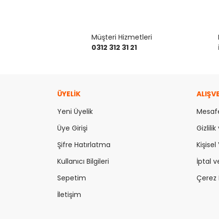
Bu ürünün fiyat bilgisi, resim, ürün açıklamaların
Görüş ve önerileriniz için teşekkür ederiz.
Müşteri Hizmetleri
0312 312 31 21
Ürün resmi kalitesiz, bozuk veya görüntülenemiy
Ürün açıklamasında eksik bilgiler bulunuyor.
Ürün bilgilerinde hatalar bulunuyor.
ÜYELİK
ALIŞV
Ürün fiyatı diğer sitelerden daha pahalı.
Yeni Üyelik
Bu ürüne benzer farklı alternatifler olmalı.
Mesafe
Üye Girişi
Gizlili
Şifre Hatırlatma
Kişisel 
Kullanıcı Bilgileri
İptal v
Sepetim
Çerez P
İletişim