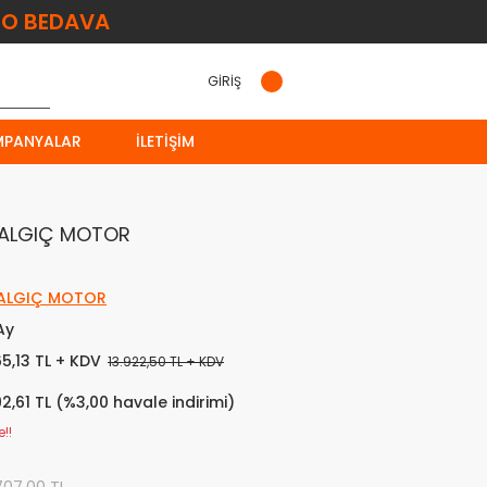
O BEDAVA
GİRİŞ
MPANYALAR
İLETIŞIM
DALGIÇ MOTOR
ALGIÇ MOTOR
Ay
65,13 TL + KDV
13.922,50 TL + KDV
2,61 TL (%3,00 havale indirimi)
!!