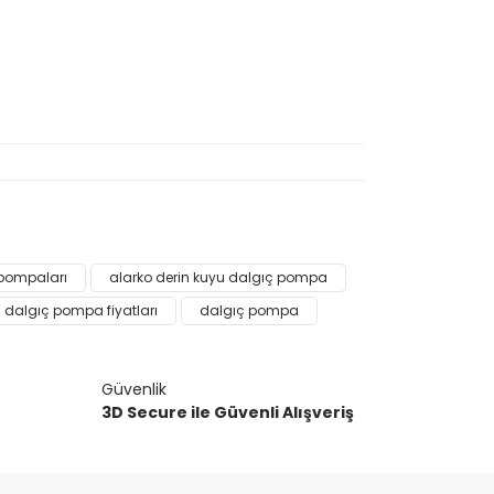
narak tarafımıza iletebilirsiniz.
 pompaları
alarko derin kuyu dalgıç pompa
dalgıç pompa fiyatları
dalgıç pompa
Güvenlik
3D Secure ile Güvenli Alışveriş