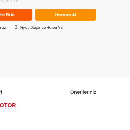
707,00 TL
te Ekle
Hemen Al
Yaz
Fiyatı Düşünce Haber Ver
i
Önerileriniz
MOTOR