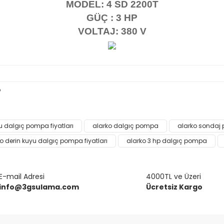
MODEL: 4 SD 2200T
GÜÇ : 3 HP
VOLTAJ: 380 V
p
da ve diğer konularda yetersiz gördüğünüz noktaları öneri formunu kulla
u dalgıç pompa fiyatları
alarko dalgıç pompa
alarko sondaj
Bu ürüne ilk yorumu siz yapın!
o derin kuyu dalgıç pompa fiyatları
alarko 3 hp dalgıç pompa
or.
Yorum Yaz
E-mail Adresi
4000TL ve Üzeri
info@3gsulama.com
Ücretsiz Kargo