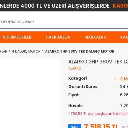
KARG
ÜNLERDE 4000 TL VE ÜZERİ ALIŞVERİŞLERDE
İNDIRIMDEKILER
HAKKIMIZDA
MARKALAR
KA
RLAR
4 DALGIÇ MOTOR
ALARKO 3HP 380V TEK DALGIÇ MOTOR
ALARKO 3HP 380V TEK 
ALARKO
Kategori
4 D
Garanti Süresi
24 
Fiyat
6.2
Havale
7.29
* 799,56 TL den başlayan taksitlerle
7.518,15 TL
%55