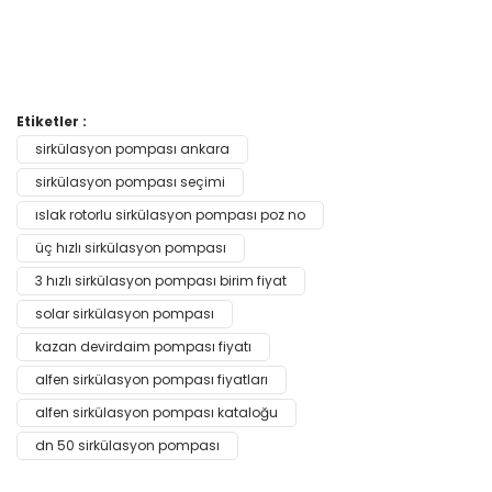
Bu ürünün fiyat bilgisi, resim, ürün açıklamalarında ve diğer
Etiketler :
konularda yetersiz gördüğünüz noktaları öneri formunu
sirkülasyon pompası ankara
Bu ürüne ilk yorumu siz yapın!
kullanarak tarafımıza iletebilirsiniz.
Görüş ve önerileriniz için teşekkür ederiz.
sirkülasyon pompası seçimi
ıslak rotorlu sirkülasyon pompası poz no
Yorum Yaz
Ürün resmi kalitesiz, bozuk veya görüntülenemiyor.
üç hızlı sirkülasyon pompası
Ürün açıklamasında eksik bilgiler bulunuyor.
3 hızlı sirkülasyon pompası birim fiyat
Ürün bilgilerinde hatalar bulunuyor.
solar sirkülasyon pompası
Ürün fiyatı diğer sitelerden daha pahalı.
kazan devirdaim pompası fiyatı
Bu ürüne benzer farklı alternatifler olmalı.
alfen sirkülasyon pompası fiyatları
alfen sirkülasyon pompası kataloğu
dn 50 sirkülasyon pompası