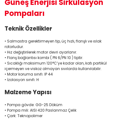
Güneş Enerjisi Sirkülasyon
Pompaları
Teknik Özellikler
• Salmastra gerektirmeyen tip, üç hızlı, flanşlı ve ıslak
rotorludur.
• Hız değiştirilerek motor devri ayarlanır.
• Flanş bağlantısı kombi ( PN 6/PN 10 ) tiptir.
• Sıcaklığı maksimum 120°C’ye kadar olan, katı partikül
içermeyen ve viskoz olmayan sıvılarda kullanılabilir.
• Motor koruma sınıfı: IP 44
• İzolasyon sınıfı: H
Malzeme Yapısı
• Pompa gövde: GG-25 Döküm
• Pompa mili: AISI 420 Paslanmaz Çelik
• Çark: Teknopolimer