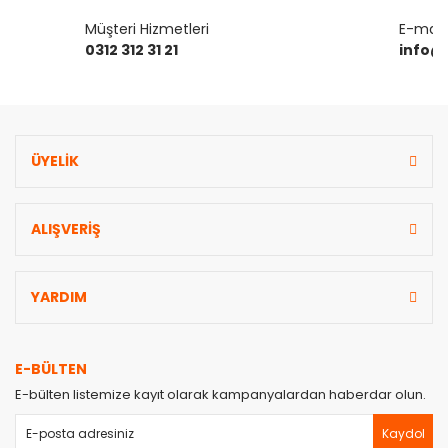
Gönder
Müşteri Hizmetleri
E-mail 
0312 312 31 21
info@
ÜYELİK
ALIŞVERİŞ
YARDIM
E-BÜLTEN
E-bülten listemize kayıt olarak kampanyalardan haberdar olun.
Kaydol