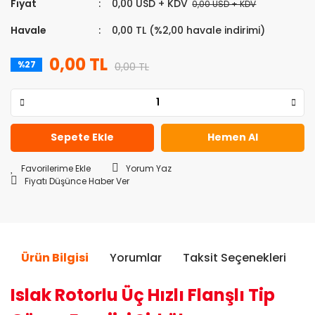
DALGIÇ MOTORLAR
Fiyat
0,00 USD + KDV
0,00 USD + KDV
DALGIÇ POMPA KADEMELERİ
Havale
0,00 TL (%2,00 havale indirimi)
SOLAR DALGIÇ POMPALAR
0,00 TL
%27
0,00 TL
Sepete Ekle
Hemen Al
Yorum Yaz
Fiyatı Düşünce Haber Ver
Ürün Bilgisi
Yorumlar
Taksit Seçenekleri
Ö
Islak Rotorlu Üç Hızlı Flanşlı Tip